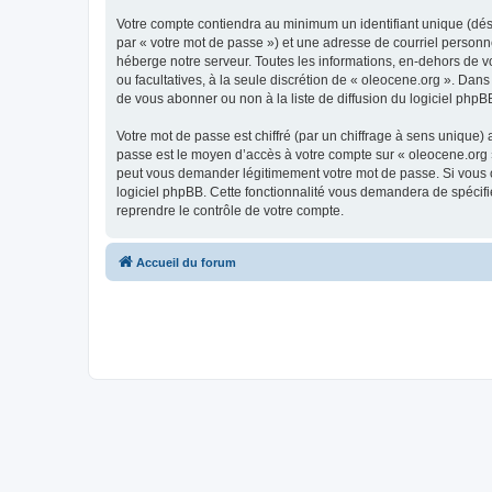
Votre compte contiendra au minimum un identifiant unique (dés
par « votre mot de passe ») et une adresse de courriel personn
héberge notre serveur. Toutes les informations, en-dehors de vot
ou facultatives, à la seule discrétion de « oleocene.org ». Da
de vous abonner ou non à la liste de diffusion du logiciel php
Votre mot de passe est chiffré (par un chiffrage à sens unique) 
passe est le moyen d’accès à votre compte sur « oleocene.org »
peut vous demander légitimement votre mot de passe. Si vous ou
logiciel phpBB. Cette fonctionnalité vous demandera de spécifie
reprendre le contrôle de votre compte.
Accueil du forum