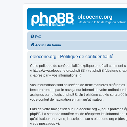
oleocene.org
Site dédié à la fin de l'âge du pétrole
FAQ
Accueil du forum
oleocene.org - Politique de confidentialité
Cette politique de confidentialité explique en détail comment « 
« https://www.oleocene.org/phpBB3 ») et phpBB (désigné ci-après
ci-après par « vos informations »).
Vos informations sont collectées de deux manières différentes.
temporairement par le navigateur internet de votre ordinateur.
assignés par le logiciel phpBB. Un troisième cookie sera créé lo
votre confort de navigation en tant qu’utilisateur.
Lors de votre navigation sur « oleocene.org », nous pouvons é
phpBB. La seconde manière est de récupérer les informations 
qu’utilisateur anonyme, l’inscription sur « oleocene.org » (dés
« vos messages »).