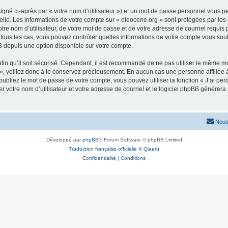
igné ci-après par « votre nom d’utilisateur ») et un mot de passe personnel vous p
elle. Les informations de votre compte sur « oleocene.org » sont protégées par les
re nom d’utilisateur, de votre mot de passe et de votre adresse de courriel requis p
ns tous les cas, vous pouvez contrôler quelles informations de votre compte vous s
BB depuis une option disponible sur votre compte.
afin qu’il soit sécurisé. Cependant, il est recommandé de ne pas utiliser le même mot
, veillez donc à le conservez précieusement. En aucun cas une personne affiliée à 
bliez le mot de passe de votre compte, vous pouvez utiliser la fonction « J’ai per
r votre nom d’utilisateur et votre adresse de courriel et le logiciel phpBB génére
Nous
Développé par
phpBB
® Forum Software © phpBB Limited
Traduction française officielle
©
Qiaeru
Confidentialité
|
Conditions