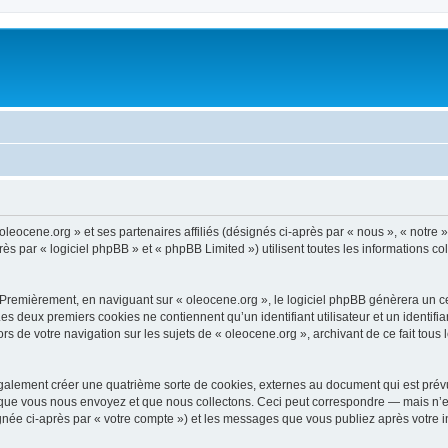
oleocene.org » et ses partenaires affiliés (désignés ci-après par « nous », « notre »
 par « logiciel phpBB » et « phpBB Limited ») utilisent toutes les informations coll
 Premièrement, en naviguant sur « oleocene.org », le logiciel phpBB génèrera un ce
 Les deux premiers cookies ne contiennent qu’un identifiant utilisateur et un ident
rs de votre navigation sur les sujets de « oleocene.org », archivant de ce fait tous
galement créer une quatrième sorte de cookies, externes au document qui est prévu
que vous nous envoyez et que nous collectons. Ceci peut correspondre — mais n’es
ignée ci-après par « votre compte ») et les messages que vous publiez après votre i