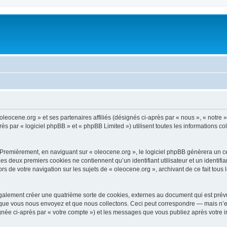
oleocene.org » et ses partenaires affiliés (désignés ci-après par « nous », « notre »
 par « logiciel phpBB » et « phpBB Limited ») utilisent toutes les informations coll
 Premièrement, en naviguant sur « oleocene.org », le logiciel phpBB génèrera un ce
 Les deux premiers cookies ne contiennent qu’un identifiant utilisateur et un ident
rs de votre navigation sur les sujets de « oleocene.org », archivant de ce fait tous
galement créer une quatrième sorte de cookies, externes au document qui est prévu
que vous nous envoyez et que nous collectons. Ceci peut correspondre — mais n’es
ignée ci-après par « votre compte ») et les messages que vous publiez après votre i