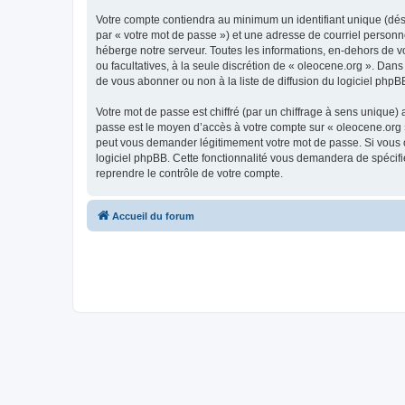
Votre compte contiendra au minimum un identifiant unique (dés
par « votre mot de passe ») et une adresse de courriel personn
héberge notre serveur. Toutes les informations, en-dehors de vot
ou facultatives, à la seule discrétion de « oleocene.org ». Da
de vous abonner ou non à la liste de diffusion du logiciel php
Votre mot de passe est chiffré (par un chiffrage à sens unique) 
passe est le moyen d’accès à votre compte sur « oleocene.org »
peut vous demander légitimement votre mot de passe. Si vous ou
logiciel phpBB. Cette fonctionnalité vous demandera de spécifie
reprendre le contrôle de votre compte.
Accueil du forum