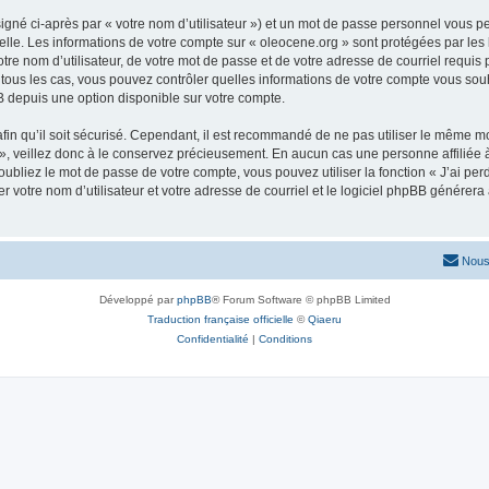
igné ci-après par « votre nom d’utilisateur ») et un mot de passe personnel vous p
elle. Les informations de votre compte sur « oleocene.org » sont protégées par les
re nom d’utilisateur, de votre mot de passe et de votre adresse de courriel requis p
ns tous les cas, vous pouvez contrôler quelles informations de votre compte vous s
BB depuis une option disponible sur votre compte.
afin qu’il soit sécurisé. Cependant, il est recommandé de ne pas utiliser le même mot
, veillez donc à le conservez précieusement. En aucun cas une personne affiliée à 
bliez le mot de passe de votre compte, vous pouvez utiliser la fonction « J’ai per
r votre nom d’utilisateur et votre adresse de courriel et le logiciel phpBB génére
Nous
Développé par
phpBB
® Forum Software © phpBB Limited
Traduction française officielle
©
Qiaeru
Confidentialité
|
Conditions