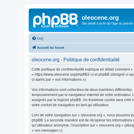
oleocene.org
Site dédié à la fin de l'âge du pétrole
FAQ
Accueil du forum
oleocene.org - Politique de confidentialité
Cette politique de confidentialité explique en détail comment « 
« https://www.oleocene.org/phpBB3 ») et phpBB (désigné ci-après
ci-après par « vos informations »).
Vos informations sont collectées de deux manières différentes.
temporairement par le navigateur internet de votre ordinateur.
assignés par le logiciel phpBB. Un troisième cookie sera créé lo
votre confort de navigation en tant qu’utilisateur.
Lors de votre navigation sur « oleocene.org », nous pouvons é
phpBB. La seconde manière est de récupérer les informations 
qu’utilisateur anonyme, l’inscription sur « oleocene.org » (dés
« vos messages »).