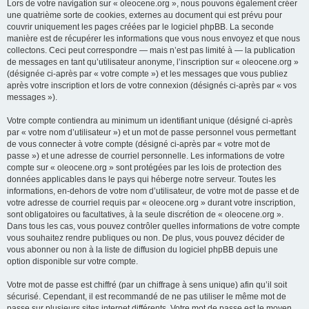
Lors de votre navigation sur « oleocene.org », nous pouvons également créer
une quatrième sorte de cookies, externes au document qui est prévu pour
couvrir uniquement les pages créées par le logiciel phpBB. La seconde
manière est de récupérer les informations que vous nous envoyez et que nous
collectons. Ceci peut correspondre — mais n’est pas limité à — la publication
de messages en tant qu’utilisateur anonyme, l’inscription sur « oleocene.org »
(désignée ci-après par « votre compte ») et les messages que vous publiez
après votre inscription et lors de votre connexion (désignés ci-après par « vos
messages »).
Votre compte contiendra au minimum un identifiant unique (désigné ci-après
par « votre nom d’utilisateur ») et un mot de passe personnel vous permettant
de vous connecter à votre compte (désigné ci-après par « votre mot de
passe ») et une adresse de courriel personnelle. Les informations de votre
compte sur « oleocene.org » sont protégées par les lois de protection des
données applicables dans le pays qui héberge notre serveur. Toutes les
informations, en-dehors de votre nom d’utilisateur, de votre mot de passe et de
votre adresse de courriel requis par « oleocene.org » durant votre inscription,
sont obligatoires ou facultatives, à la seule discrétion de « oleocene.org ».
Dans tous les cas, vous pouvez contrôler quelles informations de votre compte
vous souhaitez rendre publiques ou non. De plus, vous pouvez décider de
vous abonner ou non à la liste de diffusion du logiciel phpBB depuis une
option disponible sur votre compte.
Votre mot de passe est chiffré (par un chiffrage à sens unique) afin qu’il soit
sécurisé. Cependant, il est recommandé de ne pas utiliser le même mot de
passe sur plusieurs sites internet différents. Votre mot de passe est le moyen