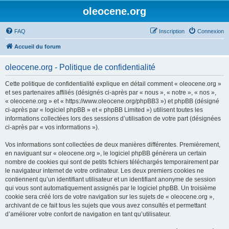
oleocene.org
FAQ
Inscription
Connexion
Accueil du forum
oleocene.org - Politique de confidentialité
Cette politique de confidentialité explique en détail comment « oleocene.org »
et ses partenaires affiliés (désignés ci-après par « nous », « notre », « nos »,
« oleocene.org » et « https://www.oleocene.org/phpBB3 ») et phpBB (désigné
ci-après par « logiciel phpBB » et « phpBB Limited ») utilisent toutes les
informations collectées lors des sessions d’utilisation de votre part (désignées
ci-après par « vos informations »).
Vos informations sont collectées de deux manières différentes. Premièrement,
en naviguant sur « oleocene.org », le logiciel phpBB génèrera un certain
nombre de cookies qui sont de petits fichiers téléchargés temporairement par
le navigateur internet de votre ordinateur. Les deux premiers cookies ne
contiennent qu’un identifiant utilisateur et un identifiant anonyme de session
qui vous sont automatiquement assignés par le logiciel phpBB. Un troisième
cookie sera créé lors de votre navigation sur les sujets de « oleocene.org »,
archivant de ce fait tous les sujets que vous avez consultés et permettant
d’améliorer votre confort de navigation en tant qu’utilisateur.