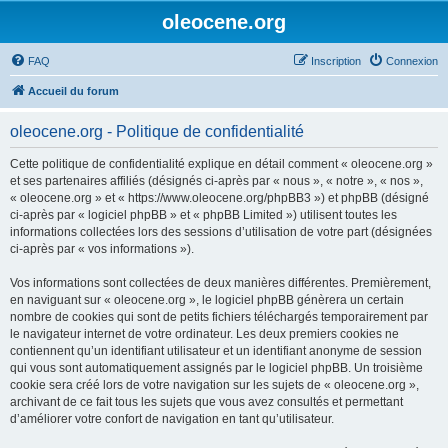
oleocene.org
FAQ
Inscription
Connexion
Accueil du forum
oleocene.org - Politique de confidentialité
Cette politique de confidentialité explique en détail comment « oleocene.org »
et ses partenaires affiliés (désignés ci-après par « nous », « notre », « nos »,
« oleocene.org » et « https://www.oleocene.org/phpBB3 ») et phpBB (désigné
ci-après par « logiciel phpBB » et « phpBB Limited ») utilisent toutes les
informations collectées lors des sessions d’utilisation de votre part (désignées
ci-après par « vos informations »).
Vos informations sont collectées de deux manières différentes. Premièrement,
en naviguant sur « oleocene.org », le logiciel phpBB génèrera un certain
nombre de cookies qui sont de petits fichiers téléchargés temporairement par
le navigateur internet de votre ordinateur. Les deux premiers cookies ne
contiennent qu’un identifiant utilisateur et un identifiant anonyme de session
qui vous sont automatiquement assignés par le logiciel phpBB. Un troisième
cookie sera créé lors de votre navigation sur les sujets de « oleocene.org »,
archivant de ce fait tous les sujets que vous avez consultés et permettant
d’améliorer votre confort de navigation en tant qu’utilisateur.