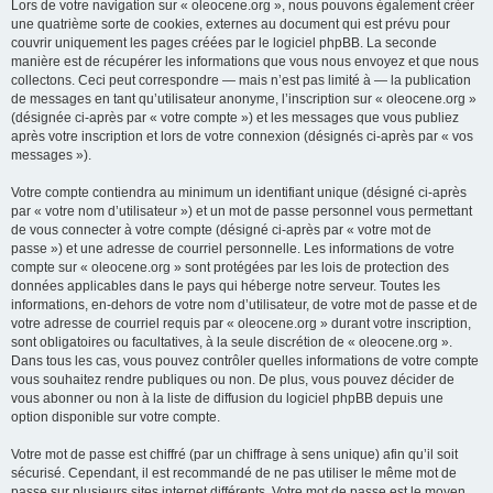
Lors de votre navigation sur « oleocene.org », nous pouvons également créer
une quatrième sorte de cookies, externes au document qui est prévu pour
couvrir uniquement les pages créées par le logiciel phpBB. La seconde
manière est de récupérer les informations que vous nous envoyez et que nous
collectons. Ceci peut correspondre — mais n’est pas limité à — la publication
de messages en tant qu’utilisateur anonyme, l’inscription sur « oleocene.org »
(désignée ci-après par « votre compte ») et les messages que vous publiez
après votre inscription et lors de votre connexion (désignés ci-après par « vos
messages »).
Votre compte contiendra au minimum un identifiant unique (désigné ci-après
par « votre nom d’utilisateur ») et un mot de passe personnel vous permettant
de vous connecter à votre compte (désigné ci-après par « votre mot de
passe ») et une adresse de courriel personnelle. Les informations de votre
compte sur « oleocene.org » sont protégées par les lois de protection des
données applicables dans le pays qui héberge notre serveur. Toutes les
informations, en-dehors de votre nom d’utilisateur, de votre mot de passe et de
votre adresse de courriel requis par « oleocene.org » durant votre inscription,
sont obligatoires ou facultatives, à la seule discrétion de « oleocene.org ».
Dans tous les cas, vous pouvez contrôler quelles informations de votre compte
vous souhaitez rendre publiques ou non. De plus, vous pouvez décider de
vous abonner ou non à la liste de diffusion du logiciel phpBB depuis une
option disponible sur votre compte.
Votre mot de passe est chiffré (par un chiffrage à sens unique) afin qu’il soit
sécurisé. Cependant, il est recommandé de ne pas utiliser le même mot de
passe sur plusieurs sites internet différents. Votre mot de passe est le moyen