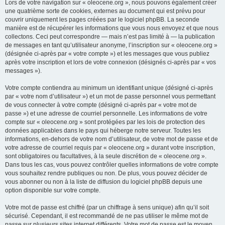
Lors de votre navigation sur « oleocene.org », nous pouvons également créer
une quatrième sorte de cookies, externes au document qui est prévu pour
couvrir uniquement les pages créées par le logiciel phpBB. La seconde
manière est de récupérer les informations que vous nous envoyez et que nous
collectons. Ceci peut correspondre — mais n’est pas limité à — la publication
de messages en tant qu’utilisateur anonyme, l’inscription sur « oleocene.org »
(désignée ci-après par « votre compte ») et les messages que vous publiez
après votre inscription et lors de votre connexion (désignés ci-après par « vos
messages »).
Votre compte contiendra au minimum un identifiant unique (désigné ci-après
par « votre nom d’utilisateur ») et un mot de passe personnel vous permettant
de vous connecter à votre compte (désigné ci-après par « votre mot de
passe ») et une adresse de courriel personnelle. Les informations de votre
compte sur « oleocene.org » sont protégées par les lois de protection des
données applicables dans le pays qui héberge notre serveur. Toutes les
informations, en-dehors de votre nom d’utilisateur, de votre mot de passe et de
votre adresse de courriel requis par « oleocene.org » durant votre inscription,
sont obligatoires ou facultatives, à la seule discrétion de « oleocene.org ».
Dans tous les cas, vous pouvez contrôler quelles informations de votre compte
vous souhaitez rendre publiques ou non. De plus, vous pouvez décider de
vous abonner ou non à la liste de diffusion du logiciel phpBB depuis une
option disponible sur votre compte.
Votre mot de passe est chiffré (par un chiffrage à sens unique) afin qu’il soit
sécurisé. Cependant, il est recommandé de ne pas utiliser le même mot de
passe sur plusieurs sites internet différents. Votre mot de passe est le moyen