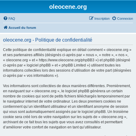
oleocene.org
FAQ
Inscription
Connexion
Accueil du forum
oleocene.org - Politique de confidentialité
Cette politique de confidentialité explique en détail comment « oleocene.org »
et ses partenaires affiliés (désignés ci-après par « nous », « notre », « nos »,
« oleocene.org » et « https://www.oleocene.org/phpBB3 ») et phpBB (désigné
ci-après par « logiciel phpBB » et « phpBB Limited ») utilisent toutes les
informations collectées lors des sessions d’utilisation de votre part (désignées
ci-après par « vos informations »).
Vos informations sont collectées de deux manières différentes. Premièrement,
en naviguant sur « oleocene.org », le logiciel phpBB génèrera un certain
nombre de cookies qui sont de petits fichiers téléchargés temporairement par
le navigateur internet de votre ordinateur. Les deux premiers cookies ne
contiennent qu’un identifiant utilisateur et un identifiant anonyme de session
qui vous sont automatiquement assignés par le logiciel phpBB. Un troisième
cookie sera créé lors de votre navigation sur les sujets de « oleocene.org »,
archivant de ce fait tous les sujets que vous avez consultés et permettant
d’améliorer votre confort de navigation en tant qu’utilisateur.