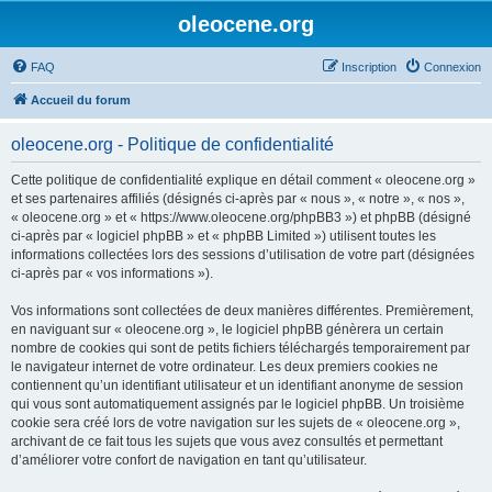
oleocene.org
FAQ
Inscription
Connexion
Accueil du forum
oleocene.org - Politique de confidentialité
Cette politique de confidentialité explique en détail comment « oleocene.org »
et ses partenaires affiliés (désignés ci-après par « nous », « notre », « nos »,
« oleocene.org » et « https://www.oleocene.org/phpBB3 ») et phpBB (désigné
ci-après par « logiciel phpBB » et « phpBB Limited ») utilisent toutes les
informations collectées lors des sessions d’utilisation de votre part (désignées
ci-après par « vos informations »).
Vos informations sont collectées de deux manières différentes. Premièrement,
en naviguant sur « oleocene.org », le logiciel phpBB génèrera un certain
nombre de cookies qui sont de petits fichiers téléchargés temporairement par
le navigateur internet de votre ordinateur. Les deux premiers cookies ne
contiennent qu’un identifiant utilisateur et un identifiant anonyme de session
qui vous sont automatiquement assignés par le logiciel phpBB. Un troisième
cookie sera créé lors de votre navigation sur les sujets de « oleocene.org »,
archivant de ce fait tous les sujets que vous avez consultés et permettant
d’améliorer votre confort de navigation en tant qu’utilisateur.