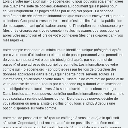
Lors de votre navigation sur « oleocene.org », nous pouvons également créer
une quatrième sorte de cookies, externes au document qui est prévu pour
couvrir uniquement les pages créées par le logiciel phpBB. La seconde
manière est de récupérer les informations que vous nous envoyez et que nous
collectons. Ceci peut correspondre — mais n’est pas limité à — la publication
de messages en tant qu’utilisateur anonyme, l’inscription sur « oleocene.org »
(désignée ci-après par « votre compte ») et les messages que vous publiez
après votre inscription et lors de votre connexion (désignés ci-après par « vos
messages »).
Votre compte contiendra au minimum un identifiant unique (désigné ci-après
par « votre nom d’utilisateur ») et un mot de passe personnel vous permettant
de vous connecter à votre compte (désigné ci-après par « votre mot de
passe ») et une adresse de courriel personnelle. Les informations de votre
compte sur « oleocene.org » sont protégées par les lois de protection des
données applicables dans le pays qui héberge notre serveur. Toutes les
informations, en-dehors de votre nom d’utilisateur, de votre mot de passe et de
votre adresse de courriel requis par « oleocene.org » durant votre inscription,
sont obligatoires ou facultatives, à la seule discrétion de « oleocene.org ».
Dans tous les cas, vous pouvez contrôler quelles informations de votre compte
vous souhaitez rendre publiques ou non. De plus, vous pouvez décider de
vous abonner ou non à la liste de diffusion du logiciel phpBB depuis une
option disponible sur votre compte.
Votre mot de passe est chiffré (par un chiffrage à sens unique) afin qu’il soit
sécurisé. Cependant, il est recommandé de ne pas utiliser le même mot de
passe sur plusieurs sites internet différents. Votre mot de passe est le moyen