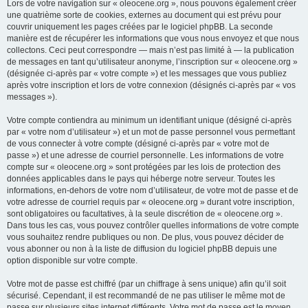
Lors de votre navigation sur « oleocene.org », nous pouvons également créer
une quatrième sorte de cookies, externes au document qui est prévu pour
couvrir uniquement les pages créées par le logiciel phpBB. La seconde
manière est de récupérer les informations que vous nous envoyez et que nous
collectons. Ceci peut correspondre — mais n’est pas limité à — la publication
de messages en tant qu’utilisateur anonyme, l’inscription sur « oleocene.org »
(désignée ci-après par « votre compte ») et les messages que vous publiez
après votre inscription et lors de votre connexion (désignés ci-après par « vos
messages »).
Votre compte contiendra au minimum un identifiant unique (désigné ci-après
par « votre nom d’utilisateur ») et un mot de passe personnel vous permettant
de vous connecter à votre compte (désigné ci-après par « votre mot de
passe ») et une adresse de courriel personnelle. Les informations de votre
compte sur « oleocene.org » sont protégées par les lois de protection des
données applicables dans le pays qui héberge notre serveur. Toutes les
informations, en-dehors de votre nom d’utilisateur, de votre mot de passe et de
votre adresse de courriel requis par « oleocene.org » durant votre inscription,
sont obligatoires ou facultatives, à la seule discrétion de « oleocene.org ».
Dans tous les cas, vous pouvez contrôler quelles informations de votre compte
vous souhaitez rendre publiques ou non. De plus, vous pouvez décider de
vous abonner ou non à la liste de diffusion du logiciel phpBB depuis une
option disponible sur votre compte.
Votre mot de passe est chiffré (par un chiffrage à sens unique) afin qu’il soit
sécurisé. Cependant, il est recommandé de ne pas utiliser le même mot de
passe sur plusieurs sites internet différents. Votre mot de passe est le moyen