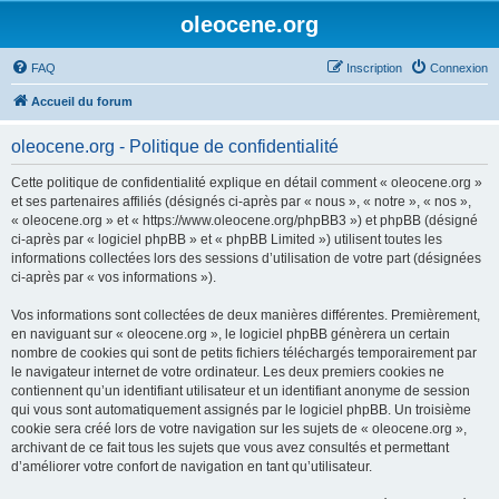
oleocene.org
FAQ
Inscription
Connexion
Accueil du forum
oleocene.org - Politique de confidentialité
Cette politique de confidentialité explique en détail comment « oleocene.org »
et ses partenaires affiliés (désignés ci-après par « nous », « notre », « nos »,
« oleocene.org » et « https://www.oleocene.org/phpBB3 ») et phpBB (désigné
ci-après par « logiciel phpBB » et « phpBB Limited ») utilisent toutes les
informations collectées lors des sessions d’utilisation de votre part (désignées
ci-après par « vos informations »).
Vos informations sont collectées de deux manières différentes. Premièrement,
en naviguant sur « oleocene.org », le logiciel phpBB génèrera un certain
nombre de cookies qui sont de petits fichiers téléchargés temporairement par
le navigateur internet de votre ordinateur. Les deux premiers cookies ne
contiennent qu’un identifiant utilisateur et un identifiant anonyme de session
qui vous sont automatiquement assignés par le logiciel phpBB. Un troisième
cookie sera créé lors de votre navigation sur les sujets de « oleocene.org »,
archivant de ce fait tous les sujets que vous avez consultés et permettant
d’améliorer votre confort de navigation en tant qu’utilisateur.