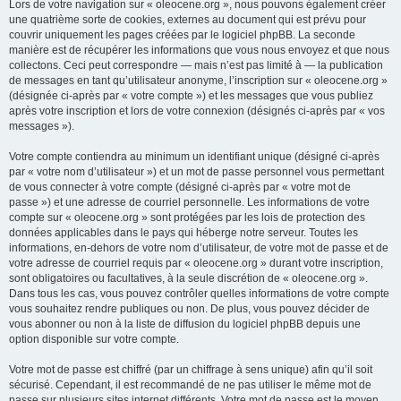
Lors de votre navigation sur « oleocene.org », nous pouvons également créer
une quatrième sorte de cookies, externes au document qui est prévu pour
couvrir uniquement les pages créées par le logiciel phpBB. La seconde
manière est de récupérer les informations que vous nous envoyez et que nous
collectons. Ceci peut correspondre — mais n’est pas limité à — la publication
de messages en tant qu’utilisateur anonyme, l’inscription sur « oleocene.org »
(désignée ci-après par « votre compte ») et les messages que vous publiez
après votre inscription et lors de votre connexion (désignés ci-après par « vos
messages »).
Votre compte contiendra au minimum un identifiant unique (désigné ci-après
par « votre nom d’utilisateur ») et un mot de passe personnel vous permettant
de vous connecter à votre compte (désigné ci-après par « votre mot de
passe ») et une adresse de courriel personnelle. Les informations de votre
compte sur « oleocene.org » sont protégées par les lois de protection des
données applicables dans le pays qui héberge notre serveur. Toutes les
informations, en-dehors de votre nom d’utilisateur, de votre mot de passe et de
votre adresse de courriel requis par « oleocene.org » durant votre inscription,
sont obligatoires ou facultatives, à la seule discrétion de « oleocene.org ».
Dans tous les cas, vous pouvez contrôler quelles informations de votre compte
vous souhaitez rendre publiques ou non. De plus, vous pouvez décider de
vous abonner ou non à la liste de diffusion du logiciel phpBB depuis une
option disponible sur votre compte.
Votre mot de passe est chiffré (par un chiffrage à sens unique) afin qu’il soit
sécurisé. Cependant, il est recommandé de ne pas utiliser le même mot de
passe sur plusieurs sites internet différents. Votre mot de passe est le moyen