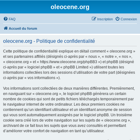
oleocene.org
FAQ
Inscription
Connexion
Accueil du forum
oleocene.org - Politique de confidentialité
Cette politique de confidentialité explique en détail comment « oleocene.org »
et ses partenaires affiliés (désignés ci-après par « nous », « notre », « nos »,
« oleocene.org » et « https://www.oleocene.org/phpBB3 ») et phpBB (désigné
ci-après par « logiciel phpBB » et « phpBB Limited ») utilisent toutes les
informations collectées lors des sessions d’utilisation de votre part (désignées
ci-après par « vos informations »).
Vos informations sont collectées de deux manières différentes. Premièrement,
en naviguant sur « oleocene.org », le logiciel phpBB génèrera un certain
nombre de cookies qui sont de petits fichiers téléchargés temporairement par
le navigateur internet de votre ordinateur. Les deux premiers cookies ne
contiennent qu’un identifiant utilisateur et un identifiant anonyme de session
qui vous sont automatiquement assignés par le logiciel phpBB. Un troisième
cookie sera créé lors de votre navigation sur les sujets de « oleocene.org »,
archivant de ce fait tous les sujets que vous avez consultés et permettant
d’améliorer votre confort de navigation en tant qu’utilisateur.