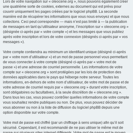
Lors de votre navigation sur « oleocene.org », nous pouvons également créer
une quatrième sorte de cookies, externes au document qui est prévu pour
couvrir uniquement les pages créées par le logiciel phpBB. La seconde
manière est de récupérer les informations que vous nous envoyez et que nous
collectons. Ceci peut correspondre — mais n’est pas limité à — la publication
de messages en tant qu’utilisateur anonyme, l’inscription sur « oleocene.org »
(désignée ci-après par « votre compte ») et les messages que vous publiez
après votre inscription et lors de votre connexion (désignés ci-après par « vos
messages »).
Votre compte contiendra au minimum un identifiant unique (désigné ci-après
par « votre nom d’utilisateur ») et un mot de passe personnel vous permettant
de vous connecter à votre compte (désigné ci-après par « votre mot de
passe ») et une adresse de courriel personnelle. Les informations de votre
compte sur « oleocene.org » sont protégées par les lois de protection des
données applicables dans le pays qui héberge notre serveur. Toutes les
informations, en-dehors de votre nom d’utilisateur, de votre mot de passe et de
votre adresse de courriel requis par « oleocene.org » durant votre inscription,
sont obligatoires ou facultatives, à la seule discrétion de « oleocene.org ».
Dans tous les cas, vous pouvez contrôler quelles informations de votre compte
vous souhaitez rendre publiques ou non. De plus, vous pouvez décider de
vous abonner ou non à la liste de diffusion du logiciel phpBB depuis une
option disponible sur votre compte.
Votre mot de passe est chiffré (par un chiffrage à sens unique) afin qu’il soit
sécurisé. Cependant, il est recommandé de ne pas utiliser le même mot de
passe sur plusieurs sites internet différents. Votre mot de passe est le moyen