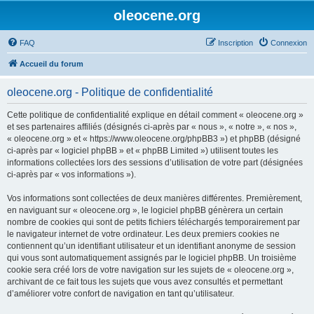
oleocene.org
FAQ
Inscription
Connexion
Accueil du forum
oleocene.org - Politique de confidentialité
Cette politique de confidentialité explique en détail comment « oleocene.org »
et ses partenaires affiliés (désignés ci-après par « nous », « notre », « nos »,
« oleocene.org » et « https://www.oleocene.org/phpBB3 ») et phpBB (désigné
ci-après par « logiciel phpBB » et « phpBB Limited ») utilisent toutes les
informations collectées lors des sessions d’utilisation de votre part (désignées
ci-après par « vos informations »).
Vos informations sont collectées de deux manières différentes. Premièrement,
en naviguant sur « oleocene.org », le logiciel phpBB génèrera un certain
nombre de cookies qui sont de petits fichiers téléchargés temporairement par
le navigateur internet de votre ordinateur. Les deux premiers cookies ne
contiennent qu’un identifiant utilisateur et un identifiant anonyme de session
qui vous sont automatiquement assignés par le logiciel phpBB. Un troisième
cookie sera créé lors de votre navigation sur les sujets de « oleocene.org »,
archivant de ce fait tous les sujets que vous avez consultés et permettant
d’améliorer votre confort de navigation en tant qu’utilisateur.