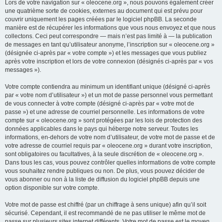
Lors de votre navigation sur « oleocene.org », nous pouvons également créer
une quatrième sorte de cookies, externes au document qui est prévu pour
couvrir uniquement les pages créées par le logiciel phpBB. La seconde
manière est de récupérer les informations que vous nous envoyez et que nous
collectons. Ceci peut correspondre — mais n’est pas limité à — la publication
de messages en tant qu’utilisateur anonyme, l’inscription sur « oleocene.org »
(désignée ci-après par « votre compte ») et les messages que vous publiez
après votre inscription et lors de votre connexion (désignés ci-après par « vos
messages »).
Votre compte contiendra au minimum un identifiant unique (désigné ci-après
par « votre nom d’utilisateur ») et un mot de passe personnel vous permettant
de vous connecter à votre compte (désigné ci-après par « votre mot de
passe ») et une adresse de courriel personnelle. Les informations de votre
compte sur « oleocene.org » sont protégées par les lois de protection des
données applicables dans le pays qui héberge notre serveur. Toutes les
informations, en-dehors de votre nom d’utilisateur, de votre mot de passe et de
votre adresse de courriel requis par « oleocene.org » durant votre inscription,
sont obligatoires ou facultatives, à la seule discrétion de « oleocene.org ».
Dans tous les cas, vous pouvez contrôler quelles informations de votre compte
vous souhaitez rendre publiques ou non. De plus, vous pouvez décider de
vous abonner ou non à la liste de diffusion du logiciel phpBB depuis une
option disponible sur votre compte.
Votre mot de passe est chiffré (par un chiffrage à sens unique) afin qu’il soit
sécurisé. Cependant, il est recommandé de ne pas utiliser le même mot de
passe sur plusieurs sites internet différents. Votre mot de passe est le moyen