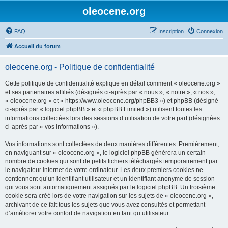
oleocene.org
FAQ
Inscription
Connexion
Accueil du forum
oleocene.org - Politique de confidentialité
Cette politique de confidentialité explique en détail comment « oleocene.org »
et ses partenaires affiliés (désignés ci-après par « nous », « notre », « nos »,
« oleocene.org » et « https://www.oleocene.org/phpBB3 ») et phpBB (désigné
ci-après par « logiciel phpBB » et « phpBB Limited ») utilisent toutes les
informations collectées lors des sessions d’utilisation de votre part (désignées
ci-après par « vos informations »).
Vos informations sont collectées de deux manières différentes. Premièrement,
en naviguant sur « oleocene.org », le logiciel phpBB génèrera un certain
nombre de cookies qui sont de petits fichiers téléchargés temporairement par
le navigateur internet de votre ordinateur. Les deux premiers cookies ne
contiennent qu’un identifiant utilisateur et un identifiant anonyme de session
qui vous sont automatiquement assignés par le logiciel phpBB. Un troisième
cookie sera créé lors de votre navigation sur les sujets de « oleocene.org »,
archivant de ce fait tous les sujets que vous avez consultés et permettant
d’améliorer votre confort de navigation en tant qu’utilisateur.