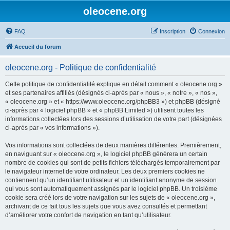
oleocene.org
FAQ
Inscription
Connexion
Accueil du forum
oleocene.org - Politique de confidentialité
Cette politique de confidentialité explique en détail comment « oleocene.org »
et ses partenaires affiliés (désignés ci-après par « nous », « notre », « nos »,
« oleocene.org » et « https://www.oleocene.org/phpBB3 ») et phpBB (désigné
ci-après par « logiciel phpBB » et « phpBB Limited ») utilisent toutes les
informations collectées lors des sessions d’utilisation de votre part (désignées
ci-après par « vos informations »).
Vos informations sont collectées de deux manières différentes. Premièrement,
en naviguant sur « oleocene.org », le logiciel phpBB génèrera un certain
nombre de cookies qui sont de petits fichiers téléchargés temporairement par
le navigateur internet de votre ordinateur. Les deux premiers cookies ne
contiennent qu’un identifiant utilisateur et un identifiant anonyme de session
qui vous sont automatiquement assignés par le logiciel phpBB. Un troisième
cookie sera créé lors de votre navigation sur les sujets de « oleocene.org »,
archivant de ce fait tous les sujets que vous avez consultés et permettant
d’améliorer votre confort de navigation en tant qu’utilisateur.