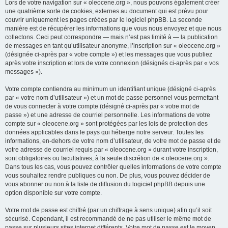
Lors de votre navigation sur « oleocene.org », nous pouvons également créer
une quatrième sorte de cookies, externes au document qui est prévu pour
couvrir uniquement les pages créées par le logiciel phpBB. La seconde
manière est de récupérer les informations que vous nous envoyez et que nous
collectons. Ceci peut correspondre — mais n’est pas limité à — la publication
de messages en tant qu’utilisateur anonyme, l’inscription sur « oleocene.org »
(désignée ci-après par « votre compte ») et les messages que vous publiez
après votre inscription et lors de votre connexion (désignés ci-après par « vos
messages »).
Votre compte contiendra au minimum un identifiant unique (désigné ci-après
par « votre nom d’utilisateur ») et un mot de passe personnel vous permettant
de vous connecter à votre compte (désigné ci-après par « votre mot de
passe ») et une adresse de courriel personnelle. Les informations de votre
compte sur « oleocene.org » sont protégées par les lois de protection des
données applicables dans le pays qui héberge notre serveur. Toutes les
informations, en-dehors de votre nom d’utilisateur, de votre mot de passe et de
votre adresse de courriel requis par « oleocene.org » durant votre inscription,
sont obligatoires ou facultatives, à la seule discrétion de « oleocene.org ».
Dans tous les cas, vous pouvez contrôler quelles informations de votre compte
vous souhaitez rendre publiques ou non. De plus, vous pouvez décider de
vous abonner ou non à la liste de diffusion du logiciel phpBB depuis une
option disponible sur votre compte.
Votre mot de passe est chiffré (par un chiffrage à sens unique) afin qu’il soit
sécurisé. Cependant, il est recommandé de ne pas utiliser le même mot de
passe sur plusieurs sites internet différents. Votre mot de passe est le moyen