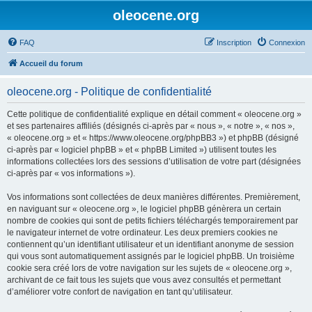
oleocene.org
FAQ
Inscription
Connexion
Accueil du forum
oleocene.org - Politique de confidentialité
Cette politique de confidentialité explique en détail comment « oleocene.org »
et ses partenaires affiliés (désignés ci-après par « nous », « notre », « nos »,
« oleocene.org » et « https://www.oleocene.org/phpBB3 ») et phpBB (désigné
ci-après par « logiciel phpBB » et « phpBB Limited ») utilisent toutes les
informations collectées lors des sessions d’utilisation de votre part (désignées
ci-après par « vos informations »).
Vos informations sont collectées de deux manières différentes. Premièrement,
en naviguant sur « oleocene.org », le logiciel phpBB génèrera un certain
nombre de cookies qui sont de petits fichiers téléchargés temporairement par
le navigateur internet de votre ordinateur. Les deux premiers cookies ne
contiennent qu’un identifiant utilisateur et un identifiant anonyme de session
qui vous sont automatiquement assignés par le logiciel phpBB. Un troisième
cookie sera créé lors de votre navigation sur les sujets de « oleocene.org »,
archivant de ce fait tous les sujets que vous avez consultés et permettant
d’améliorer votre confort de navigation en tant qu’utilisateur.