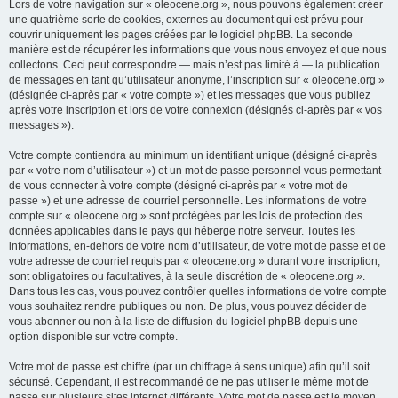
Lors de votre navigation sur « oleocene.org », nous pouvons également créer
une quatrième sorte de cookies, externes au document qui est prévu pour
couvrir uniquement les pages créées par le logiciel phpBB. La seconde
manière est de récupérer les informations que vous nous envoyez et que nous
collectons. Ceci peut correspondre — mais n’est pas limité à — la publication
de messages en tant qu’utilisateur anonyme, l’inscription sur « oleocene.org »
(désignée ci-après par « votre compte ») et les messages que vous publiez
après votre inscription et lors de votre connexion (désignés ci-après par « vos
messages »).
Votre compte contiendra au minimum un identifiant unique (désigné ci-après
par « votre nom d’utilisateur ») et un mot de passe personnel vous permettant
de vous connecter à votre compte (désigné ci-après par « votre mot de
passe ») et une adresse de courriel personnelle. Les informations de votre
compte sur « oleocene.org » sont protégées par les lois de protection des
données applicables dans le pays qui héberge notre serveur. Toutes les
informations, en-dehors de votre nom d’utilisateur, de votre mot de passe et de
votre adresse de courriel requis par « oleocene.org » durant votre inscription,
sont obligatoires ou facultatives, à la seule discrétion de « oleocene.org ».
Dans tous les cas, vous pouvez contrôler quelles informations de votre compte
vous souhaitez rendre publiques ou non. De plus, vous pouvez décider de
vous abonner ou non à la liste de diffusion du logiciel phpBB depuis une
option disponible sur votre compte.
Votre mot de passe est chiffré (par un chiffrage à sens unique) afin qu’il soit
sécurisé. Cependant, il est recommandé de ne pas utiliser le même mot de
passe sur plusieurs sites internet différents. Votre mot de passe est le moyen