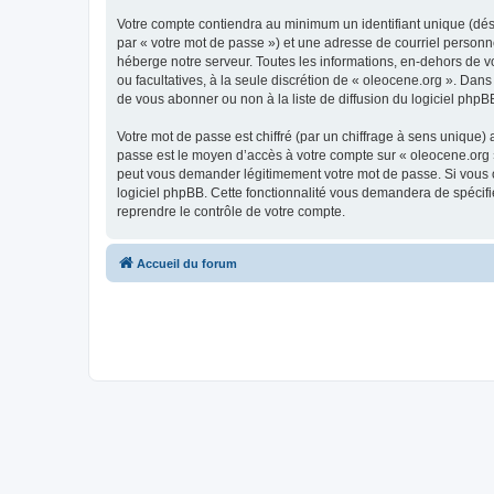
Votre compte contiendra au minimum un identifiant unique (dés
par « votre mot de passe ») et une adresse de courriel personn
héberge notre serveur. Toutes les informations, en-dehors de vot
ou facultatives, à la seule discrétion de « oleocene.org ». Da
de vous abonner ou non à la liste de diffusion du logiciel php
Votre mot de passe est chiffré (par un chiffrage à sens unique) 
passe est le moyen d’accès à votre compte sur « oleocene.org »
peut vous demander légitimement votre mot de passe. Si vous ou
logiciel phpBB. Cette fonctionnalité vous demandera de spécifie
reprendre le contrôle de votre compte.
Accueil du forum