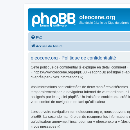
oleocene.org
Site dédié à la fin de l'âge du pétrole
FAQ
Accueil du forum
oleocene.org - Politique de confidentialité
Cette politique de confidentialité explique en détail comment « 
« https://www.oleocene.org/phpBB3 ») et phpBB (désigné ci-après
ci-après par « vos informations »).
Vos informations sont collectées de deux manières différentes.
temporairement par le navigateur internet de votre ordinateur.
assignés par le logiciel phpBB. Un troisième cookie sera créé lo
votre confort de navigation en tant qu’utilisateur.
Lors de votre navigation sur « oleocene.org », nous pouvons é
phpBB. La seconde manière est de récupérer les informations 
qu’utilisateur anonyme, l’inscription sur « oleocene.org » (dés
« vos messages »).