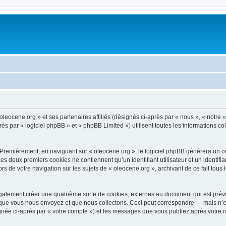
oleocene.org » et ses partenaires affiliés (désignés ci-après par « nous », « notre »
 par « logiciel phpBB » et « phpBB Limited ») utilisent toutes les informations coll
 Premièrement, en naviguant sur « oleocene.org », le logiciel phpBB génèrera un ce
 Les deux premiers cookies ne contiennent qu’un identifiant utilisateur et un ident
rs de votre navigation sur les sujets de « oleocene.org », archivant de ce fait tous
galement créer une quatrième sorte de cookies, externes au document qui est prévu
que vous nous envoyez et que nous collectons. Ceci peut correspondre — mais n’es
ignée ci-après par « votre compte ») et les messages que vous publiez après votre i