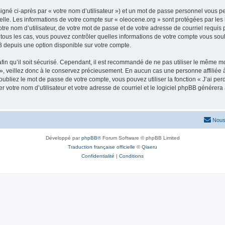
igné ci-après par « votre nom d’utilisateur ») et un mot de passe personnel vous p
elle. Les informations de votre compte sur « oleocene.org » sont protégées par les
re nom d’utilisateur, de votre mot de passe et de votre adresse de courriel requis p
ns tous les cas, vous pouvez contrôler quelles informations de votre compte vous s
BB depuis une option disponible sur votre compte.
afin qu’il soit sécurisé. Cependant, il est recommandé de ne pas utiliser le même mot
, veillez donc à le conservez précieusement. En aucun cas une personne affiliée à 
bliez le mot de passe de votre compte, vous pouvez utiliser la fonction « J’ai per
r votre nom d’utilisateur et votre adresse de courriel et le logiciel phpBB génére
Nous
Développé par
phpBB
® Forum Software © phpBB Limited
Traduction française officielle
©
Qiaeru
Confidentialité
|
Conditions