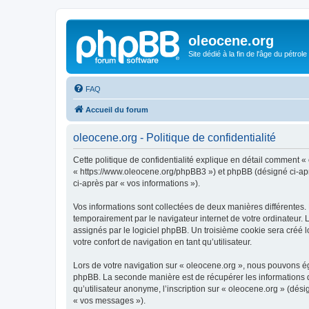
oleocene.org
Site dédié à la fin de l'âge du pétrole
FAQ
Accueil du forum
oleocene.org - Politique de confidentialité
Cette politique de confidentialité explique en détail comment « 
« https://www.oleocene.org/phpBB3 ») et phpBB (désigné ci-après
ci-après par « vos informations »).
Vos informations sont collectées de deux manières différentes.
temporairement par le navigateur internet de votre ordinateur.
assignés par le logiciel phpBB. Un troisième cookie sera créé lo
votre confort de navigation en tant qu’utilisateur.
Lors de votre navigation sur « oleocene.org », nous pouvons é
phpBB. La seconde manière est de récupérer les informations 
qu’utilisateur anonyme, l’inscription sur « oleocene.org » (dés
« vos messages »).