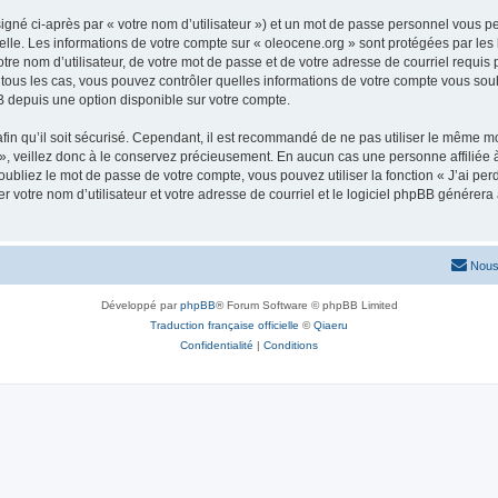
igné ci-après par « votre nom d’utilisateur ») et un mot de passe personnel vous p
elle. Les informations de votre compte sur « oleocene.org » sont protégées par les
re nom d’utilisateur, de votre mot de passe et de votre adresse de courriel requis p
ns tous les cas, vous pouvez contrôler quelles informations de votre compte vous s
BB depuis une option disponible sur votre compte.
afin qu’il soit sécurisé. Cependant, il est recommandé de ne pas utiliser le même mot
, veillez donc à le conservez précieusement. En aucun cas une personne affiliée à 
bliez le mot de passe de votre compte, vous pouvez utiliser la fonction « J’ai per
r votre nom d’utilisateur et votre adresse de courriel et le logiciel phpBB génére
Nous
Développé par
phpBB
® Forum Software © phpBB Limited
Traduction française officielle
©
Qiaeru
Confidentialité
|
Conditions