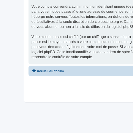
Votre compte contiendra au minimum un identifiant unique (dés
par « votre mot de passe ») et une adresse de courriel personn
héberge notre serveur. Toutes les informations, en-dehors de vot
ou facultatives, à la seule discrétion de « oleocene.org ». Da
de vous abonner ou non à la liste de diffusion du logiciel php
Votre mot de passe est chiffré (par un chiffrage à sens unique) 
passe est le moyen d’accès à votre compte sur « oleocene.org »
peut vous demander légitimement votre mot de passe. Si vous ou
logiciel phpBB. Cette fonctionnalité vous demandera de spécifie
reprendre le contrôle de votre compte.
Accueil du forum