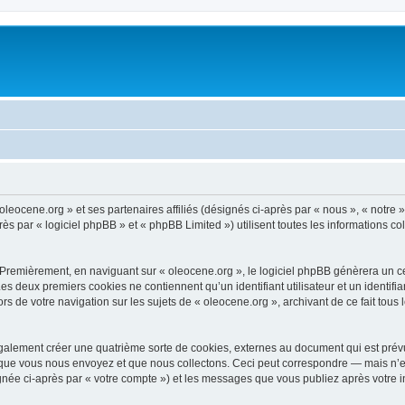
oleocene.org » et ses partenaires affiliés (désignés ci-après par « nous », « notre »
 par « logiciel phpBB » et « phpBB Limited ») utilisent toutes les informations coll
 Premièrement, en naviguant sur « oleocene.org », le logiciel phpBB génèrera un ce
 Les deux premiers cookies ne contiennent qu’un identifiant utilisateur et un ident
rs de votre navigation sur les sujets de « oleocene.org », archivant de ce fait tous
galement créer une quatrième sorte de cookies, externes au document qui est prévu
que vous nous envoyez et que nous collectons. Ceci peut correspondre — mais n’es
ignée ci-après par « votre compte ») et les messages que vous publiez après votre i