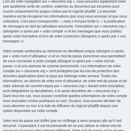
Lors de votre navigation sur « oleocene.org », nous pouvons également créer
une quatrième sorte de cookies, externes au document qui est prévu pour
couvrir uniquement les pages créées par le logiciel phpBB. La seconde
manière est de récupérer les informations que vous nous envoyez et que nous
collectons. Ceci peut correspondre — mais n’est pas limité à — la publication
de messages en tant qu’utilisateur anonyme, l’inscription sur « oleocene.org »
(désignée ci-après par « votre compte ») et les messages que vous publiez
après votre inscription et lors de votre connexion (désignés ci-après par « vos
messages »).
Votre compte contiendra au minimum un identifiant unique (désigné ci-après
par « votre nom d’utilisateur ») et un mot de passe personnel vous permettant
de vous connecter à votre compte (désigné ci-après par « votre mot de
passe ») et une adresse de courriel personnelle. Les informations de votre
compte sur « oleocene.org » sont protégées par les lois de protection des
données applicables dans le pays qui héberge notre serveur. Toutes les
informations, en-dehors de votre nom d’utilisateur, de votre mot de passe et de
votre adresse de courriel requis par « oleocene.org » durant votre inscription,
sont obligatoires ou facultatives, à la seule discrétion de « oleocene.org ».
Dans tous les cas, vous pouvez contrôler quelles informations de votre compte
vous souhaitez rendre publiques ou non. De plus, vous pouvez décider de
vous abonner ou non à la liste de diffusion du logiciel phpBB depuis une
option disponible sur votre compte.
Votre mot de passe est chiffré (par un chiffrage à sens unique) afin qu’il soit
sécurisé. Cependant, il est recommandé de ne pas utiliser le même mot de
passe sur plusieurs sites internet différents. Votre mot de passe est le moyen