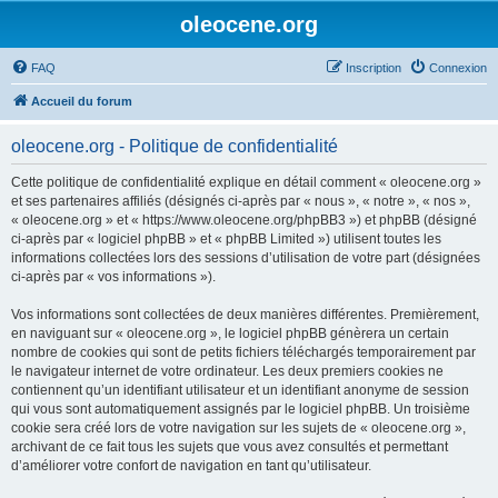
oleocene.org
FAQ
Inscription
Connexion
Accueil du forum
oleocene.org - Politique de confidentialité
Cette politique de confidentialité explique en détail comment « oleocene.org »
et ses partenaires affiliés (désignés ci-après par « nous », « notre », « nos »,
« oleocene.org » et « https://www.oleocene.org/phpBB3 ») et phpBB (désigné
ci-après par « logiciel phpBB » et « phpBB Limited ») utilisent toutes les
informations collectées lors des sessions d’utilisation de votre part (désignées
ci-après par « vos informations »).
Vos informations sont collectées de deux manières différentes. Premièrement,
en naviguant sur « oleocene.org », le logiciel phpBB génèrera un certain
nombre de cookies qui sont de petits fichiers téléchargés temporairement par
le navigateur internet de votre ordinateur. Les deux premiers cookies ne
contiennent qu’un identifiant utilisateur et un identifiant anonyme de session
qui vous sont automatiquement assignés par le logiciel phpBB. Un troisième
cookie sera créé lors de votre navigation sur les sujets de « oleocene.org »,
archivant de ce fait tous les sujets que vous avez consultés et permettant
d’améliorer votre confort de navigation en tant qu’utilisateur.