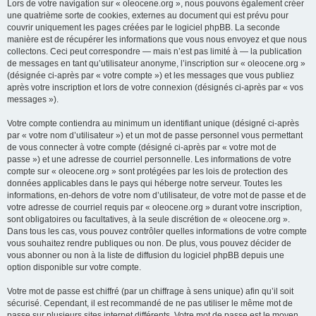
Lors de votre navigation sur « oleocene.org », nous pouvons également créer
une quatrième sorte de cookies, externes au document qui est prévu pour
couvrir uniquement les pages créées par le logiciel phpBB. La seconde
manière est de récupérer les informations que vous nous envoyez et que nous
collectons. Ceci peut correspondre — mais n’est pas limité à — la publication
de messages en tant qu’utilisateur anonyme, l’inscription sur « oleocene.org »
(désignée ci-après par « votre compte ») et les messages que vous publiez
après votre inscription et lors de votre connexion (désignés ci-après par « vos
messages »).
Votre compte contiendra au minimum un identifiant unique (désigné ci-après
par « votre nom d’utilisateur ») et un mot de passe personnel vous permettant
de vous connecter à votre compte (désigné ci-après par « votre mot de
passe ») et une adresse de courriel personnelle. Les informations de votre
compte sur « oleocene.org » sont protégées par les lois de protection des
données applicables dans le pays qui héberge notre serveur. Toutes les
informations, en-dehors de votre nom d’utilisateur, de votre mot de passe et de
votre adresse de courriel requis par « oleocene.org » durant votre inscription,
sont obligatoires ou facultatives, à la seule discrétion de « oleocene.org ».
Dans tous les cas, vous pouvez contrôler quelles informations de votre compte
vous souhaitez rendre publiques ou non. De plus, vous pouvez décider de
vous abonner ou non à la liste de diffusion du logiciel phpBB depuis une
option disponible sur votre compte.
Votre mot de passe est chiffré (par un chiffrage à sens unique) afin qu’il soit
sécurisé. Cependant, il est recommandé de ne pas utiliser le même mot de
passe sur plusieurs sites internet différents. Votre mot de passe est le moyen