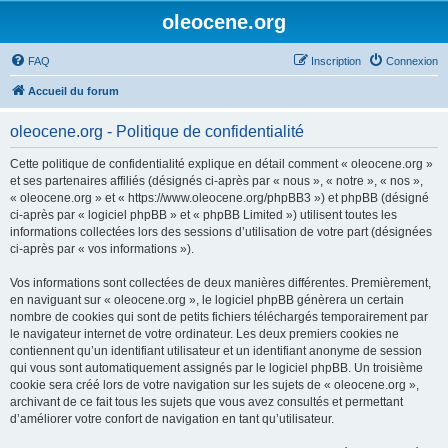
oleocene.org
FAQ
Inscription
Connexion
Accueil du forum
oleocene.org - Politique de confidentialité
Cette politique de confidentialité explique en détail comment « oleocene.org »
et ses partenaires affiliés (désignés ci-après par « nous », « notre », « nos »,
« oleocene.org » et « https://www.oleocene.org/phpBB3 ») et phpBB (désigné
ci-après par « logiciel phpBB » et « phpBB Limited ») utilisent toutes les
informations collectées lors des sessions d’utilisation de votre part (désignées
ci-après par « vos informations »).
Vos informations sont collectées de deux manières différentes. Premièrement,
en naviguant sur « oleocene.org », le logiciel phpBB génèrera un certain
nombre de cookies qui sont de petits fichiers téléchargés temporairement par
le navigateur internet de votre ordinateur. Les deux premiers cookies ne
contiennent qu’un identifiant utilisateur et un identifiant anonyme de session
qui vous sont automatiquement assignés par le logiciel phpBB. Un troisième
cookie sera créé lors de votre navigation sur les sujets de « oleocene.org »,
archivant de ce fait tous les sujets que vous avez consultés et permettant
d’améliorer votre confort de navigation en tant qu’utilisateur.