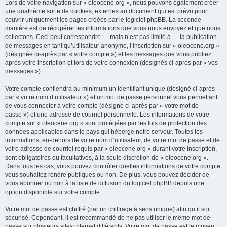
Lors de votre navigation sur « oleocene.org », nous pouvons également créer
une quatrième sorte de cookies, externes au document qui est prévu pour
couvrir uniquement les pages créées par le logiciel phpBB. La seconde
manière est de récupérer les informations que vous nous envoyez et que nous
collectons. Ceci peut correspondre — mais n’est pas limité à — la publication
de messages en tant qu’utilisateur anonyme, l’inscription sur « oleocene.org »
(désignée ci-après par « votre compte ») et les messages que vous publiez
après votre inscription et lors de votre connexion (désignés ci-après par « vos
messages »).
Votre compte contiendra au minimum un identifiant unique (désigné ci-après
par « votre nom d’utilisateur ») et un mot de passe personnel vous permettant
de vous connecter à votre compte (désigné ci-après par « votre mot de
passe ») et une adresse de courriel personnelle. Les informations de votre
compte sur « oleocene.org » sont protégées par les lois de protection des
données applicables dans le pays qui héberge notre serveur. Toutes les
informations, en-dehors de votre nom d’utilisateur, de votre mot de passe et de
votre adresse de courriel requis par « oleocene.org » durant votre inscription,
sont obligatoires ou facultatives, à la seule discrétion de « oleocene.org ».
Dans tous les cas, vous pouvez contrôler quelles informations de votre compte
vous souhaitez rendre publiques ou non. De plus, vous pouvez décider de
vous abonner ou non à la liste de diffusion du logiciel phpBB depuis une
option disponible sur votre compte.
Votre mot de passe est chiffré (par un chiffrage à sens unique) afin qu’il soit
sécurisé. Cependant, il est recommandé de ne pas utiliser le même mot de
passe sur plusieurs sites internet différents. Votre mot de passe est le moyen