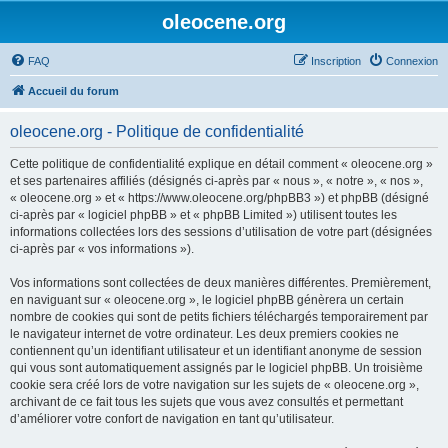
oleocene.org
FAQ
Inscription
Connexion
Accueil du forum
oleocene.org - Politique de confidentialité
Cette politique de confidentialité explique en détail comment « oleocene.org »
et ses partenaires affiliés (désignés ci-après par « nous », « notre », « nos »,
« oleocene.org » et « https://www.oleocene.org/phpBB3 ») et phpBB (désigné
ci-après par « logiciel phpBB » et « phpBB Limited ») utilisent toutes les
informations collectées lors des sessions d’utilisation de votre part (désignées
ci-après par « vos informations »).
Vos informations sont collectées de deux manières différentes. Premièrement,
en naviguant sur « oleocene.org », le logiciel phpBB génèrera un certain
nombre de cookies qui sont de petits fichiers téléchargés temporairement par
le navigateur internet de votre ordinateur. Les deux premiers cookies ne
contiennent qu’un identifiant utilisateur et un identifiant anonyme de session
qui vous sont automatiquement assignés par le logiciel phpBB. Un troisième
cookie sera créé lors de votre navigation sur les sujets de « oleocene.org »,
archivant de ce fait tous les sujets que vous avez consultés et permettant
d’améliorer votre confort de navigation en tant qu’utilisateur.