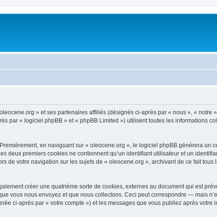
oleocene.org » et ses partenaires affiliés (désignés ci-après par « nous », « notre »
 par « logiciel phpBB » et « phpBB Limited ») utilisent toutes les informations coll
 Premièrement, en naviguant sur « oleocene.org », le logiciel phpBB génèrera un ce
 Les deux premiers cookies ne contiennent qu’un identifiant utilisateur et un ident
rs de votre navigation sur les sujets de « oleocene.org », archivant de ce fait tous
galement créer une quatrième sorte de cookies, externes au document qui est prévu
que vous nous envoyez et que nous collectons. Ceci peut correspondre — mais n’es
ignée ci-après par « votre compte ») et les messages que vous publiez après votre i