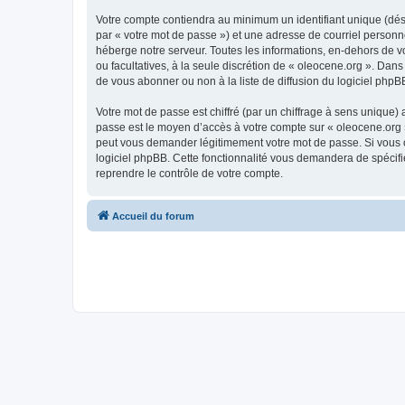
Votre compte contiendra au minimum un identifiant unique (dés
par « votre mot de passe ») et une adresse de courriel personn
héberge notre serveur. Toutes les informations, en-dehors de vot
ou facultatives, à la seule discrétion de « oleocene.org ». Da
de vous abonner ou non à la liste de diffusion du logiciel php
Votre mot de passe est chiffré (par un chiffrage à sens unique) 
passe est le moyen d’accès à votre compte sur « oleocene.org »
peut vous demander légitimement votre mot de passe. Si vous ou
logiciel phpBB. Cette fonctionnalité vous demandera de spécifie
reprendre le contrôle de votre compte.
Accueil du forum