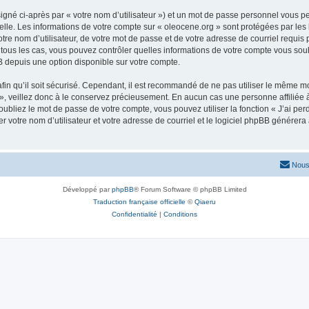
igné ci-après par « votre nom d’utilisateur ») et un mot de passe personnel vous p
elle. Les informations de votre compte sur « oleocene.org » sont protégées par les
re nom d’utilisateur, de votre mot de passe et de votre adresse de courriel requis p
ns tous les cas, vous pouvez contrôler quelles informations de votre compte vous s
BB depuis une option disponible sur votre compte.
afin qu’il soit sécurisé. Cependant, il est recommandé de ne pas utiliser le même mot
, veillez donc à le conservez précieusement. En aucun cas une personne affiliée à 
bliez le mot de passe de votre compte, vous pouvez utiliser la fonction « J’ai per
r votre nom d’utilisateur et votre adresse de courriel et le logiciel phpBB génére
Nous
Développé par
phpBB
® Forum Software © phpBB Limited
Traduction française officielle
©
Qiaeru
Confidentialité
|
Conditions