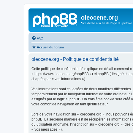
oleocene.org
Site dédié à la fin de l'âge du pétrole
FAQ
Accueil du forum
oleocene.org - Politique de confidentialité
Cette politique de confidentialité explique en détail comment « 
« https://www.oleocene.org/phpBB3 ») et phpBB (désigné ci-après
ci-après par « vos informations »).
Vos informations sont collectées de deux manières différentes.
temporairement par le navigateur internet de votre ordinateur.
assignés par le logiciel phpBB. Un troisième cookie sera créé lo
votre confort de navigation en tant qu’utilisateur.
Lors de votre navigation sur « oleocene.org », nous pouvons é
phpBB. La seconde manière est de récupérer les informations 
qu’utilisateur anonyme, l’inscription sur « oleocene.org » (dés
« vos messages »).