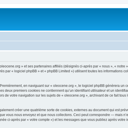
oleocene.org » et ses partenaires affiliés (désignés ci-après par « nous », « notre »
 par « logiciel phpBB » et « phpBB Limited ») utilisent toutes les informations coll
 Premièrement, en naviguant sur « oleocene.org », le logiciel phpBB génèrera un ce
 Les deux premiers cookies ne contiennent qu’un identifiant utilisateur et un ident
rs de votre navigation sur les sujets de « oleocene.org », archivant de ce fait tous
galement créer une quatrième sorte de cookies, externes au document qui est prévu
que vous nous envoyez et que nous collectons. Ceci peut correspondre — mais n’es
ignée ci-après par « votre compte ») et les messages que vous publiez après votre i