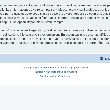
igné ci-après par « votre nom d’utilisateur ») et un mot de passe personnel vous p
elle. Les informations de votre compte sur « oleocene.org » sont protégées par les
re nom d’utilisateur, de votre mot de passe et de votre adresse de courriel requis p
ns tous les cas, vous pouvez contrôler quelles informations de votre compte vous s
BB depuis une option disponible sur votre compte.
afin qu’il soit sécurisé. Cependant, il est recommandé de ne pas utiliser le même mot
, veillez donc à le conservez précieusement. En aucun cas une personne affiliée à 
bliez le mot de passe de votre compte, vous pouvez utiliser la fonction « J’ai per
r votre nom d’utilisateur et votre adresse de courriel et le logiciel phpBB génére
Nous
Développé par
phpBB
® Forum Software © phpBB Limited
Traduction française officielle
©
Qiaeru
Confidentialité
|
Conditions