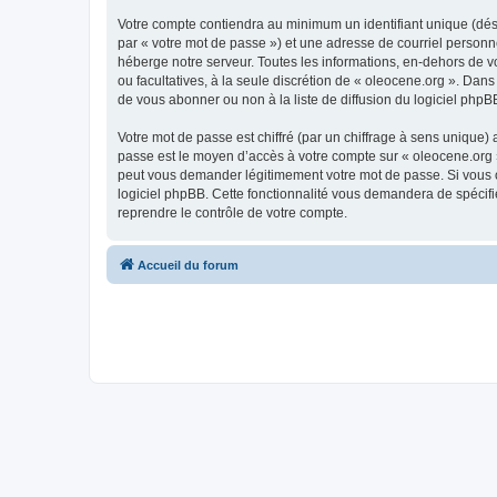
Votre compte contiendra au minimum un identifiant unique (dés
par « votre mot de passe ») et une adresse de courriel personn
héberge notre serveur. Toutes les informations, en-dehors de vot
ou facultatives, à la seule discrétion de « oleocene.org ». Da
de vous abonner ou non à la liste de diffusion du logiciel php
Votre mot de passe est chiffré (par un chiffrage à sens unique) 
passe est le moyen d’accès à votre compte sur « oleocene.org »
peut vous demander légitimement votre mot de passe. Si vous ou
logiciel phpBB. Cette fonctionnalité vous demandera de spécifie
reprendre le contrôle de votre compte.
Accueil du forum