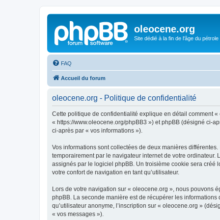
oleocene.org
Site dédié à la fin de l'âge du pétrole
FAQ
Accueil du forum
oleocene.org - Politique de confidentialité
Cette politique de confidentialité explique en détail comment « 
« https://www.oleocene.org/phpBB3 ») et phpBB (désigné ci-après
ci-après par « vos informations »).
Vos informations sont collectées de deux manières différentes.
temporairement par le navigateur internet de votre ordinateur.
assignés par le logiciel phpBB. Un troisième cookie sera créé lo
votre confort de navigation en tant qu’utilisateur.
Lors de votre navigation sur « oleocene.org », nous pouvons é
phpBB. La seconde manière est de récupérer les informations 
qu’utilisateur anonyme, l’inscription sur « oleocene.org » (dés
« vos messages »).