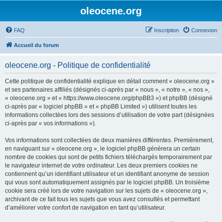
oleocene.org
FAQ
Inscription
Connexion
Accueil du forum
oleocene.org - Politique de confidentialité
Cette politique de confidentialité explique en détail comment « oleocene.org »
et ses partenaires affiliés (désignés ci-après par « nous », « notre », « nos »,
« oleocene.org » et « https://www.oleocene.org/phpBB3 ») et phpBB (désigné
ci-après par « logiciel phpBB » et « phpBB Limited ») utilisent toutes les
informations collectées lors des sessions d’utilisation de votre part (désignées
ci-après par « vos informations »).
Vos informations sont collectées de deux manières différentes. Premièrement,
en naviguant sur « oleocene.org », le logiciel phpBB génèrera un certain
nombre de cookies qui sont de petits fichiers téléchargés temporairement par
le navigateur internet de votre ordinateur. Les deux premiers cookies ne
contiennent qu’un identifiant utilisateur et un identifiant anonyme de session
qui vous sont automatiquement assignés par le logiciel phpBB. Un troisième
cookie sera créé lors de votre navigation sur les sujets de « oleocene.org »,
archivant de ce fait tous les sujets que vous avez consultés et permettant
d’améliorer votre confort de navigation en tant qu’utilisateur.