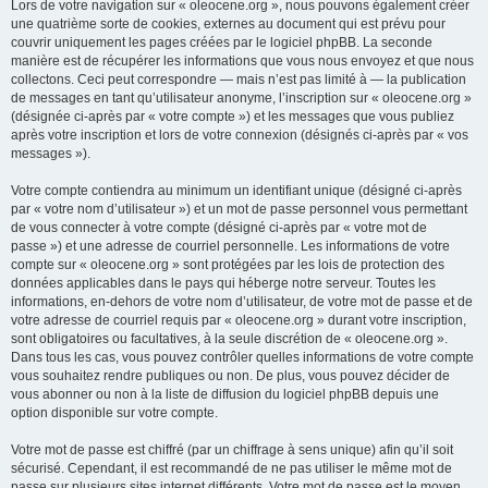
Lors de votre navigation sur « oleocene.org », nous pouvons également créer
une quatrième sorte de cookies, externes au document qui est prévu pour
couvrir uniquement les pages créées par le logiciel phpBB. La seconde
manière est de récupérer les informations que vous nous envoyez et que nous
collectons. Ceci peut correspondre — mais n’est pas limité à — la publication
de messages en tant qu’utilisateur anonyme, l’inscription sur « oleocene.org »
(désignée ci-après par « votre compte ») et les messages que vous publiez
après votre inscription et lors de votre connexion (désignés ci-après par « vos
messages »).
Votre compte contiendra au minimum un identifiant unique (désigné ci-après
par « votre nom d’utilisateur ») et un mot de passe personnel vous permettant
de vous connecter à votre compte (désigné ci-après par « votre mot de
passe ») et une adresse de courriel personnelle. Les informations de votre
compte sur « oleocene.org » sont protégées par les lois de protection des
données applicables dans le pays qui héberge notre serveur. Toutes les
informations, en-dehors de votre nom d’utilisateur, de votre mot de passe et de
votre adresse de courriel requis par « oleocene.org » durant votre inscription,
sont obligatoires ou facultatives, à la seule discrétion de « oleocene.org ».
Dans tous les cas, vous pouvez contrôler quelles informations de votre compte
vous souhaitez rendre publiques ou non. De plus, vous pouvez décider de
vous abonner ou non à la liste de diffusion du logiciel phpBB depuis une
option disponible sur votre compte.
Votre mot de passe est chiffré (par un chiffrage à sens unique) afin qu’il soit
sécurisé. Cependant, il est recommandé de ne pas utiliser le même mot de
passe sur plusieurs sites internet différents. Votre mot de passe est le moyen