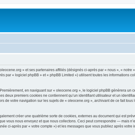
oleocene.org » et ses partenaires affiliés (désignés ci-après par « nous », « notre »
 par « logiciel phpBB » et « phpBB Limited ») utilisent toutes les informations coll
 Premièrement, en naviguant sur « oleocene.org », le logiciel phpBB génèrera un ce
 Les deux premiers cookies ne contiennent qu’un identifiant utilisateur et un ident
rs de votre navigation sur les sujets de « oleocene.org », archivant de ce fait tous
galement créer une quatrième sorte de cookies, externes au document qui est prévu
que vous nous envoyez et que nous collectons. Ceci peut correspondre — mais n’es
ignée ci-après par « votre compte ») et les messages que vous publiez après votre i