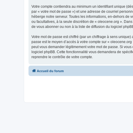
Votre compte contiendra au minimum un identifiant unique (dés
par « votre mot de passe ») et une adresse de courriel personn
héberge notre serveur. Toutes les informations, en-dehors de vot
ou facultatives, à la seule discrétion de « oleocene.org ». Da
de vous abonner ou non à la liste de diffusion du logiciel php
Votre mot de passe est chiffré (par un chiffrage à sens unique) 
passe est le moyen d’accès à votre compte sur « oleocene.org »
peut vous demander légitimement votre mot de passe. Si vous ou
logiciel phpBB. Cette fonctionnalité vous demandera de spécifie
reprendre le contrôle de votre compte.
Accueil du forum