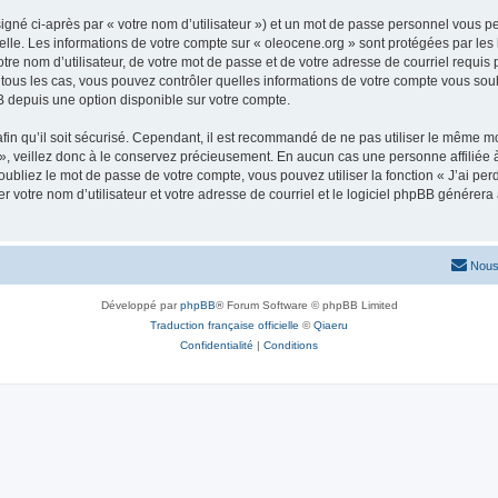
igné ci-après par « votre nom d’utilisateur ») et un mot de passe personnel vous p
elle. Les informations de votre compte sur « oleocene.org » sont protégées par les
re nom d’utilisateur, de votre mot de passe et de votre adresse de courriel requis p
ns tous les cas, vous pouvez contrôler quelles informations de votre compte vous s
BB depuis une option disponible sur votre compte.
afin qu’il soit sécurisé. Cependant, il est recommandé de ne pas utiliser le même mot
, veillez donc à le conservez précieusement. En aucun cas une personne affiliée à 
bliez le mot de passe de votre compte, vous pouvez utiliser la fonction « J’ai per
r votre nom d’utilisateur et votre adresse de courriel et le logiciel phpBB génére
Nous
Développé par
phpBB
® Forum Software © phpBB Limited
Traduction française officielle
©
Qiaeru
Confidentialité
|
Conditions