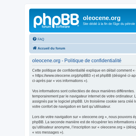
oleocene.org
Site dédié à la fin de l'âge du pétrole
FAQ
Accueil du forum
oleocene.org - Politique de confidentialité
Cette politique de confidentialité explique en détail comment « 
« https://www.oleocene.org/phpBB3 ») et phpBB (désigné ci-après
ci-après par « vos informations »).
Vos informations sont collectées de deux manières différentes.
temporairement par le navigateur internet de votre ordinateur.
assignés par le logiciel phpBB. Un troisième cookie sera créé lo
votre confort de navigation en tant qu’utilisateur.
Lors de votre navigation sur « oleocene.org », nous pouvons é
phpBB. La seconde manière est de récupérer les informations 
qu’utilisateur anonyme, l’inscription sur « oleocene.org » (dés
« vos messages »).