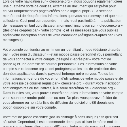
Lors de votre navigation sur « oleocene.org », nous pouvons également créer
une quatrième sorte de cookies, externes au document qui est prévu pour
couvrir uniquement les pages créées par le logiciel phpBB. La seconde
manière est de récupérer les informations que vous nous envoyez et que nous
collectons. Ceci peut correspondre — mais n’est pas limité à — la publication
de messages en tant qu’utilisateur anonyme, l’inscription sur « oleocene.org »
(désignée ci-après par « votre compte ») et les messages que vous publiez
après votre inscription et lors de votre connexion (désignés ci-après par « vos
messages »).
Votre compte contiendra au minimum un identifiant unique (désigné ci-après
par « votre nom d’utilisateur ») et un mot de passe personnel vous permettant
de vous connecter à votre compte (désigné ci-après par « votre mot de
passe ») et une adresse de courriel personnelle. Les informations de votre
compte sur « oleocene.org » sont protégées par les lois de protection des
données applicables dans le pays qui héberge notre serveur. Toutes les
informations, en-dehors de votre nom d’utilisateur, de votre mot de passe et de
votre adresse de courriel requis par « oleocene.org » durant votre inscription,
sont obligatoires ou facultatives, à la seule discrétion de « oleocene.org ».
Dans tous les cas, vous pouvez contrôler quelles informations de votre compte
vous souhaitez rendre publiques ou non. De plus, vous pouvez décider de
vous abonner ou non à la liste de diffusion du logiciel phpBB depuis une
option disponible sur votre compte.
Votre mot de passe est chiffré (par un chiffrage à sens unique) afin qu’il soit
sécurisé. Cependant, il est recommandé de ne pas utiliser le même mot de
passe sur plusieurs sites internet différents. Votre mot de passe est le moyen