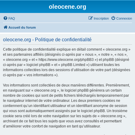
oleocene.org
FAQ
Inscription
Connexion
Accueil du forum
oleocene.org - Politique de confidentialité
Cette politique de confidentialité explique en détail comment « oleocene.org »
et ses partenaires affiliés (désignés ci-après par « nous », « notre », « nos »,
« oleocene.org » et « https://www.oleocene.org/phpBB3 ») et phpBB (désigné
ci-après par « logiciel phpBB » et « phpBB Limited ») utilisent toutes les
informations collectées lors des sessions d’utilisation de votre part (désignées
ci-après par « vos informations »).
Vos informations sont collectées de deux manières différentes. Premièrement,
en naviguant sur « oleocene.org », le logiciel phpBB génèrera un certain
nombre de cookies qui sont de petits fichiers téléchargés temporairement par
le navigateur internet de votre ordinateur. Les deux premiers cookies ne
contiennent qu’un identifiant utilisateur et un identifiant anonyme de session
qui vous sont automatiquement assignés par le logiciel phpBB. Un troisième
cookie sera créé lors de votre navigation sur les sujets de « oleocene.org »,
archivant de ce fait tous les sujets que vous avez consultés et permettant
d’améliorer votre confort de navigation en tant qu’utilisateur.