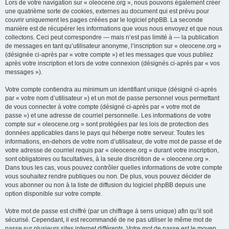
Lors de votre navigation sur « oleocene.org », nous pouvons également créer
une quatrième sorte de cookies, externes au document qui est prévu pour
couvrir uniquement les pages créées par le logiciel phpBB. La seconde
manière est de récupérer les informations que vous nous envoyez et que nous
collectons. Ceci peut correspondre — mais n’est pas limité à — la publication
de messages en tant qu’utilisateur anonyme, l’inscription sur « oleocene.org »
(désignée ci-après par « votre compte ») et les messages que vous publiez
après votre inscription et lors de votre connexion (désignés ci-après par « vos
messages »).
Votre compte contiendra au minimum un identifiant unique (désigné ci-après
par « votre nom d’utilisateur ») et un mot de passe personnel vous permettant
de vous connecter à votre compte (désigné ci-après par « votre mot de
passe ») et une adresse de courriel personnelle. Les informations de votre
compte sur « oleocene.org » sont protégées par les lois de protection des
données applicables dans le pays qui héberge notre serveur. Toutes les
informations, en-dehors de votre nom d’utilisateur, de votre mot de passe et de
votre adresse de courriel requis par « oleocene.org » durant votre inscription,
sont obligatoires ou facultatives, à la seule discrétion de « oleocene.org ».
Dans tous les cas, vous pouvez contrôler quelles informations de votre compte
vous souhaitez rendre publiques ou non. De plus, vous pouvez décider de
vous abonner ou non à la liste de diffusion du logiciel phpBB depuis une
option disponible sur votre compte.
Votre mot de passe est chiffré (par un chiffrage à sens unique) afin qu’il soit
sécurisé. Cependant, il est recommandé de ne pas utiliser le même mot de
passe sur plusieurs sites internet différents. Votre mot de passe est le moyen