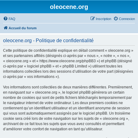
oleocene.org
FAQ
Inscription
Connexion
Accueil du forum
oleocene.org - Politique de confidentialité
Cette politique de confidentialité explique en détail comment « oleocene.org »
et ses partenaires affiliés (désignés ci-après par « nous », « notre », « nos »,
« oleocene.org » et « https://www.oleocene.org/phpBB3 ») et phpBB (désigné
ci-après par « logiciel phpBB » et « phpBB Limited ») utilisent toutes les
informations collectées lors des sessions d’utilisation de votre part (désignées
ci-après par « vos informations »).
Vos informations sont collectées de deux manières différentes. Premièrement,
en naviguant sur « oleocene.org », le logiciel phpBB génèrera un certain
nombre de cookies qui sont de petits fichiers téléchargés temporairement par
le navigateur internet de votre ordinateur. Les deux premiers cookies ne
contiennent qu’un identifiant utilisateur et un identifiant anonyme de session
qui vous sont automatiquement assignés par le logiciel phpBB. Un troisième
cookie sera créé lors de votre navigation sur les sujets de « oleocene.org »,
archivant de ce fait tous les sujets que vous avez consultés et permettant
d’améliorer votre confort de navigation en tant qu’utilisateur.