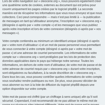
Lors de votre navigation sur « oleocene.org », nous pouvons également créer
une quatrième sorte de cookies, externes au document qui est prévu pour
couvrir uniquement les pages créées par le logiciel phpBB. La seconde
manière est de récupérer les informations que vous nous envoyez et que nous
collectons. Ceci peut correspondre — mais n’est pas limité à — la publication
de messages en tant qu’utilisateur anonyme, l’inscription sur « oleocene.org »
(désignée ci-après par « votre compte ») et les messages que vous publiez
après votre inscription et lors de votre connexion (désignés ci-après par « vos
messages »).
Votre compte contiendra au minimum un identifiant unique (désigné ci-après
par « votre nom d’utilisateur ») et un mot de passe personnel vous permettant
de vous connecter à votre compte (désigné ci-après par « votre mot de
passe ») et une adresse de courriel personnelle. Les informations de votre
compte sur « oleocene.org » sont protégées par les lois de protection des
données applicables dans le pays qui héberge notre serveur. Toutes les
informations, en-dehors de votre nom d’utilisateur, de votre mot de passe et de
votre adresse de courriel requis par « oleocene.org » durant votre inscription,
sont obligatoires ou facultatives, à la seule discrétion de « oleocene.org ».
Dans tous les cas, vous pouvez contrôler quelles informations de votre compte
vous souhaitez rendre publiques ou non. De plus, vous pouvez décider de
vous abonner ou non à la liste de diffusion du logiciel phpBB depuis une
option disponible sur votre compte.
Votre mot de passe est chiffré (par un chiffrage à sens unique) afin qu’il soit
sécurisé. Cependant, il est recommandé de ne pas utiliser le même mot de
passe sur plusieurs sites internet différents. Votre mot de passe est le moyen