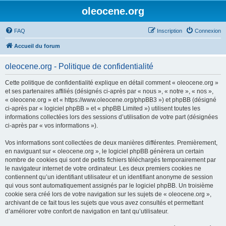
oleocene.org
FAQ
Inscription
Connexion
Accueil du forum
oleocene.org - Politique de confidentialité
Cette politique de confidentialité explique en détail comment « oleocene.org »
et ses partenaires affiliés (désignés ci-après par « nous », « notre », « nos »,
« oleocene.org » et « https://www.oleocene.org/phpBB3 ») et phpBB (désigné
ci-après par « logiciel phpBB » et « phpBB Limited ») utilisent toutes les
informations collectées lors des sessions d’utilisation de votre part (désignées
ci-après par « vos informations »).
Vos informations sont collectées de deux manières différentes. Premièrement,
en naviguant sur « oleocene.org », le logiciel phpBB génèrera un certain
nombre de cookies qui sont de petits fichiers téléchargés temporairement par
le navigateur internet de votre ordinateur. Les deux premiers cookies ne
contiennent qu’un identifiant utilisateur et un identifiant anonyme de session
qui vous sont automatiquement assignés par le logiciel phpBB. Un troisième
cookie sera créé lors de votre navigation sur les sujets de « oleocene.org »,
archivant de ce fait tous les sujets que vous avez consultés et permettant
d’améliorer votre confort de navigation en tant qu’utilisateur.