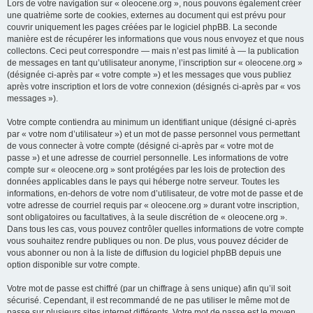
Lors de votre navigation sur « oleocene.org », nous pouvons également créer
une quatrième sorte de cookies, externes au document qui est prévu pour
couvrir uniquement les pages créées par le logiciel phpBB. La seconde
manière est de récupérer les informations que vous nous envoyez et que nous
collectons. Ceci peut correspondre — mais n’est pas limité à — la publication
de messages en tant qu’utilisateur anonyme, l’inscription sur « oleocene.org »
(désignée ci-après par « votre compte ») et les messages que vous publiez
après votre inscription et lors de votre connexion (désignés ci-après par « vos
messages »).
Votre compte contiendra au minimum un identifiant unique (désigné ci-après
par « votre nom d’utilisateur ») et un mot de passe personnel vous permettant
de vous connecter à votre compte (désigné ci-après par « votre mot de
passe ») et une adresse de courriel personnelle. Les informations de votre
compte sur « oleocene.org » sont protégées par les lois de protection des
données applicables dans le pays qui héberge notre serveur. Toutes les
informations, en-dehors de votre nom d’utilisateur, de votre mot de passe et de
votre adresse de courriel requis par « oleocene.org » durant votre inscription,
sont obligatoires ou facultatives, à la seule discrétion de « oleocene.org ».
Dans tous les cas, vous pouvez contrôler quelles informations de votre compte
vous souhaitez rendre publiques ou non. De plus, vous pouvez décider de
vous abonner ou non à la liste de diffusion du logiciel phpBB depuis une
option disponible sur votre compte.
Votre mot de passe est chiffré (par un chiffrage à sens unique) afin qu’il soit
sécurisé. Cependant, il est recommandé de ne pas utiliser le même mot de
passe sur plusieurs sites internet différents. Votre mot de passe est le moyen