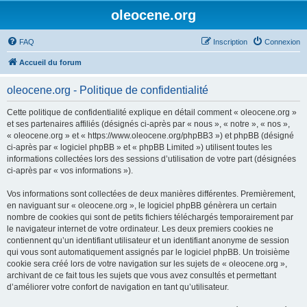
oleocene.org
FAQ
Inscription
Connexion
Accueil du forum
oleocene.org - Politique de confidentialité
Cette politique de confidentialité explique en détail comment « oleocene.org »
et ses partenaires affiliés (désignés ci-après par « nous », « notre », « nos »,
« oleocene.org » et « https://www.oleocene.org/phpBB3 ») et phpBB (désigné
ci-après par « logiciel phpBB » et « phpBB Limited ») utilisent toutes les
informations collectées lors des sessions d’utilisation de votre part (désignées
ci-après par « vos informations »).
Vos informations sont collectées de deux manières différentes. Premièrement,
en naviguant sur « oleocene.org », le logiciel phpBB génèrera un certain
nombre de cookies qui sont de petits fichiers téléchargés temporairement par
le navigateur internet de votre ordinateur. Les deux premiers cookies ne
contiennent qu’un identifiant utilisateur et un identifiant anonyme de session
qui vous sont automatiquement assignés par le logiciel phpBB. Un troisième
cookie sera créé lors de votre navigation sur les sujets de « oleocene.org »,
archivant de ce fait tous les sujets que vous avez consultés et permettant
d’améliorer votre confort de navigation en tant qu’utilisateur.