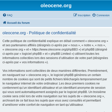
oleocene.org
FAQ
Inscription
Connexion
Accueil du forum
oleocene.org - Politique de confidentialité
Cette politique de confidentialité explique en détail comment « oleocene.org »
et ses partenaires affiliés (désignés ci-après par « nous », « notre », « nos »,
« oleocene.org » et « https://www.oleocene.org/phpBB3 ») et phpBB (désigné
ci-après par « logiciel phpBB » et « phpBB Limited ») utilisent toutes les
informations collectées lors des sessions d’utilisation de votre part (désignées
ci-après par « vos informations »).
Vos informations sont collectées de deux manières différentes. Premièrement,
en naviguant sur « oleocene.org », le logiciel phpBB génèrera un certain
nombre de cookies qui sont de petits fichiers téléchargés temporairement par
le navigateur internet de votre ordinateur. Les deux premiers cookies ne
contiennent qu’un identifiant utilisateur et un identifiant anonyme de session
qui vous sont automatiquement assignés par le logiciel phpBB. Un troisième
cookie sera créé lors de votre navigation sur les sujets de « oleocene.org »,
archivant de ce fait tous les sujets que vous avez consultés et permettant
d’améliorer votre confort de navigation en tant qu’utilisateur.