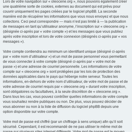
Lors de votre navigation sur « oleocene.org », nous pouvons également créer
une quatrième sorte de cookies, externes au document qui est prévu pour
couvrir uniquement les pages créées par le logiciel phpBB. La seconde
manière est de récupérer les informations que vous nous envoyez et que nous
collectons. Ceci peut correspondre — mais n’est pas limité à — la publication
de messages en tant qu’utilisateur anonyme, l’inscription sur « oleocene.org »
(désignée ci-après par « votre compte ») et les messages que vous publiez
après votre inscription et lors de votre connexion (désignés ci-après par « vos
messages »).
Votre compte contiendra au minimum un identifiant unique (désigné ci-après
par « votre nom d’utilisateur ») et un mot de passe personnel vous permettant
de vous connecter à votre compte (désigné ci-après par « votre mot de
passe ») et une adresse de courriel personnelle. Les informations de votre
compte sur « oleocene.org » sont protégées par les lois de protection des
données applicables dans le pays qui héberge notre serveur. Toutes les
informations, en-dehors de votre nom d’utilisateur, de votre mot de passe et de
votre adresse de courriel requis par « oleocene.org » durant votre inscription,
sont obligatoires ou facultatives, à la seule discrétion de « oleocene.org ».
Dans tous les cas, vous pouvez contrôler quelles informations de votre compte
vous souhaitez rendre publiques ou non. De plus, vous pouvez décider de
vous abonner ou non à la liste de diffusion du logiciel phpBB depuis une
option disponible sur votre compte.
Votre mot de passe est chiffré (par un chiffrage à sens unique) afin qu’il soit
sécurisé. Cependant, il est recommandé de ne pas utiliser le même mot de
passe sur plusieurs sites internet différents. Votre mot de passe est le moyen