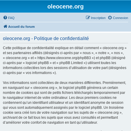
oleocene.org
FAQ
Inscription
Connexion
Accueil du forum
oleocene.org - Politique de confidentialité
Cette politique de confidentialité explique en détail comment « oleocene.org »
et ses partenaires affiliés (désignés ci-après par « nous », « notre », « nos »,
« oleocene.org » et « https://www.oleocene.org/phpBB3 ») et phpBB (désigné
ci-après par « logiciel phpBB » et « phpBB Limited ») utilisent toutes les
informations collectées lors des sessions d’utilisation de votre part (désignées
ci-après par « vos informations »).
Vos informations sont collectées de deux manières différentes. Premièrement,
en naviguant sur « oleocene.org », le logiciel phpBB génèrera un certain
nombre de cookies qui sont de petits fichiers téléchargés temporairement par
le navigateur internet de votre ordinateur. Les deux premiers cookies ne
contiennent qu’un identifiant utilisateur et un identifiant anonyme de session
qui vous sont automatiquement assignés par le logiciel phpBB. Un troisième
cookie sera créé lors de votre navigation sur les sujets de « oleocene.org »,
archivant de ce fait tous les sujets que vous avez consultés et permettant
d’améliorer votre confort de navigation en tant qu’utilisateur.