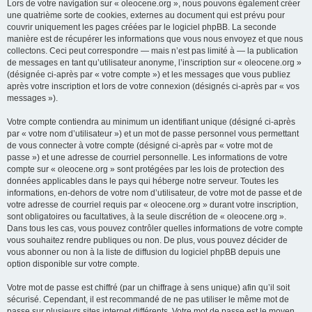
Lors de votre navigation sur « oleocene.org », nous pouvons également créer
une quatrième sorte de cookies, externes au document qui est prévu pour
couvrir uniquement les pages créées par le logiciel phpBB. La seconde
manière est de récupérer les informations que vous nous envoyez et que nous
collectons. Ceci peut correspondre — mais n’est pas limité à — la publication
de messages en tant qu’utilisateur anonyme, l’inscription sur « oleocene.org »
(désignée ci-après par « votre compte ») et les messages que vous publiez
après votre inscription et lors de votre connexion (désignés ci-après par « vos
messages »).
Votre compte contiendra au minimum un identifiant unique (désigné ci-après
par « votre nom d’utilisateur ») et un mot de passe personnel vous permettant
de vous connecter à votre compte (désigné ci-après par « votre mot de
passe ») et une adresse de courriel personnelle. Les informations de votre
compte sur « oleocene.org » sont protégées par les lois de protection des
données applicables dans le pays qui héberge notre serveur. Toutes les
informations, en-dehors de votre nom d’utilisateur, de votre mot de passe et de
votre adresse de courriel requis par « oleocene.org » durant votre inscription,
sont obligatoires ou facultatives, à la seule discrétion de « oleocene.org ».
Dans tous les cas, vous pouvez contrôler quelles informations de votre compte
vous souhaitez rendre publiques ou non. De plus, vous pouvez décider de
vous abonner ou non à la liste de diffusion du logiciel phpBB depuis une
option disponible sur votre compte.
Votre mot de passe est chiffré (par un chiffrage à sens unique) afin qu’il soit
sécurisé. Cependant, il est recommandé de ne pas utiliser le même mot de
passe sur plusieurs sites internet différents. Votre mot de passe est le moyen