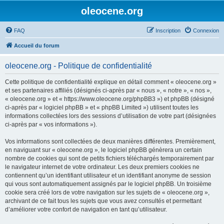
oleocene.org
FAQ
Inscription
Connexion
Accueil du forum
oleocene.org - Politique de confidentialité
Cette politique de confidentialité explique en détail comment « oleocene.org »
et ses partenaires affiliés (désignés ci-après par « nous », « notre », « nos »,
« oleocene.org » et « https://www.oleocene.org/phpBB3 ») et phpBB (désigné
ci-après par « logiciel phpBB » et « phpBB Limited ») utilisent toutes les
informations collectées lors des sessions d’utilisation de votre part (désignées
ci-après par « vos informations »).
Vos informations sont collectées de deux manières différentes. Premièrement,
en naviguant sur « oleocene.org », le logiciel phpBB génèrera un certain
nombre de cookies qui sont de petits fichiers téléchargés temporairement par
le navigateur internet de votre ordinateur. Les deux premiers cookies ne
contiennent qu’un identifiant utilisateur et un identifiant anonyme de session
qui vous sont automatiquement assignés par le logiciel phpBB. Un troisième
cookie sera créé lors de votre navigation sur les sujets de « oleocene.org »,
archivant de ce fait tous les sujets que vous avez consultés et permettant
d’améliorer votre confort de navigation en tant qu’utilisateur.