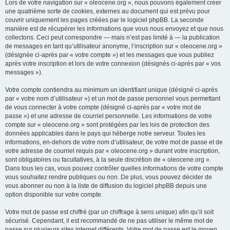
Lors de votre navigation sur « oleocene.org », nous pouvons également créer
une quatrième sorte de cookies, externes au document qui est prévu pour
couvrir uniquement les pages créées par le logiciel phpBB. La seconde
manière est de récupérer les informations que vous nous envoyez et que nous
collectons. Ceci peut correspondre — mais n’est pas limité à — la publication
de messages en tant qu’utilisateur anonyme, l’inscription sur « oleocene.org »
(désignée ci-après par « votre compte ») et les messages que vous publiez
après votre inscription et lors de votre connexion (désignés ci-après par « vos
messages »).
Votre compte contiendra au minimum un identifiant unique (désigné ci-après
par « votre nom d’utilisateur ») et un mot de passe personnel vous permettant
de vous connecter à votre compte (désigné ci-après par « votre mot de
passe ») et une adresse de courriel personnelle. Les informations de votre
compte sur « oleocene.org » sont protégées par les lois de protection des
données applicables dans le pays qui héberge notre serveur. Toutes les
informations, en-dehors de votre nom d’utilisateur, de votre mot de passe et de
votre adresse de courriel requis par « oleocene.org » durant votre inscription,
sont obligatoires ou facultatives, à la seule discrétion de « oleocene.org ».
Dans tous les cas, vous pouvez contrôler quelles informations de votre compte
vous souhaitez rendre publiques ou non. De plus, vous pouvez décider de
vous abonner ou non à la liste de diffusion du logiciel phpBB depuis une
option disponible sur votre compte.
Votre mot de passe est chiffré (par un chiffrage à sens unique) afin qu’il soit
sécurisé. Cependant, il est recommandé de ne pas utiliser le même mot de
passe sur plusieurs sites internet différents. Votre mot de passe est le moyen