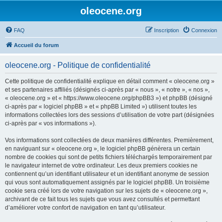
oleocene.org
FAQ
Inscription
Connexion
Accueil du forum
oleocene.org - Politique de confidentialité
Cette politique de confidentialité explique en détail comment « oleocene.org »
et ses partenaires affiliés (désignés ci-après par « nous », « notre », « nos »,
« oleocene.org » et « https://www.oleocene.org/phpBB3 ») et phpBB (désigné
ci-après par « logiciel phpBB » et « phpBB Limited ») utilisent toutes les
informations collectées lors des sessions d’utilisation de votre part (désignées
ci-après par « vos informations »).
Vos informations sont collectées de deux manières différentes. Premièrement,
en naviguant sur « oleocene.org », le logiciel phpBB génèrera un certain
nombre de cookies qui sont de petits fichiers téléchargés temporairement par
le navigateur internet de votre ordinateur. Les deux premiers cookies ne
contiennent qu’un identifiant utilisateur et un identifiant anonyme de session
qui vous sont automatiquement assignés par le logiciel phpBB. Un troisième
cookie sera créé lors de votre navigation sur les sujets de « oleocene.org »,
archivant de ce fait tous les sujets que vous avez consultés et permettant
d’améliorer votre confort de navigation en tant qu’utilisateur.