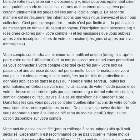
Lors de votre navigation sur « oleocene.org », nous pouvons également créer
une quatrième sorte de cookies, externes au document qui est prévu pour
couvrir uniquement les pages créées par le logiciel phpBB. La seconde
manière est de récupérer les informations que vous nous envoyez et que nous
collectons. Ceci peut correspondre — mais n’est pas limité à — la publication
de messages en tant qu’utilisateur anonyme, l’inscription sur « oleocene.org »
(désignée ci-après par « votre compte ») et les messages que vous publiez
après votre inscription et lors de votre connexion (désignés ci-après par « vos
messages »).
Votre compte contiendra au minimum un identifiant unique (désigné ci-après
par « votre nom d’utilisateur ») et un mot de passe personnel vous permettant
de vous connecter à votre compte (désigné ci-après par « votre mot de
passe ») et une adresse de courriel personnelle. Les informations de votre
compte sur « oleocene.org » sont protégées par les lois de protection des
données applicables dans le pays qui héberge notre serveur. Toutes les
informations, en-dehors de votre nom d’utilisateur, de votre mot de passe et de
votre adresse de courriel requis par « oleocene.org » durant votre inscription,
sont obligatoires ou facultatives, à la seule discrétion de « oleocene.org ».
Dans tous les cas, vous pouvez contrôler quelles informations de votre compte
vous souhaitez rendre publiques ou non. De plus, vous pouvez décider de
vous abonner ou non à la liste de diffusion du logiciel phpBB depuis une
option disponible sur votre compte.
Votre mot de passe est chiffré (par un chiffrage à sens unique) afin qu’il soit
sécurisé. Cependant, il est recommandé de ne pas utiliser le même mot de
passe sur plusieurs sites internet différents. Votre mot de passe est le moyen