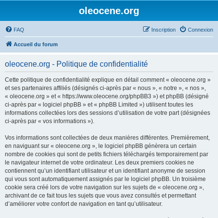
oleocene.org
FAQ
Inscription
Connexion
Accueil du forum
oleocene.org - Politique de confidentialité
Cette politique de confidentialité explique en détail comment « oleocene.org »
et ses partenaires affiliés (désignés ci-après par « nous », « notre », « nos »,
« oleocene.org » et « https://www.oleocene.org/phpBB3 ») et phpBB (désigné
ci-après par « logiciel phpBB » et « phpBB Limited ») utilisent toutes les
informations collectées lors des sessions d’utilisation de votre part (désignées
ci-après par « vos informations »).
Vos informations sont collectées de deux manières différentes. Premièrement,
en naviguant sur « oleocene.org », le logiciel phpBB génèrera un certain
nombre de cookies qui sont de petits fichiers téléchargés temporairement par
le navigateur internet de votre ordinateur. Les deux premiers cookies ne
contiennent qu’un identifiant utilisateur et un identifiant anonyme de session
qui vous sont automatiquement assignés par le logiciel phpBB. Un troisième
cookie sera créé lors de votre navigation sur les sujets de « oleocene.org »,
archivant de ce fait tous les sujets que vous avez consultés et permettant
d’améliorer votre confort de navigation en tant qu’utilisateur.