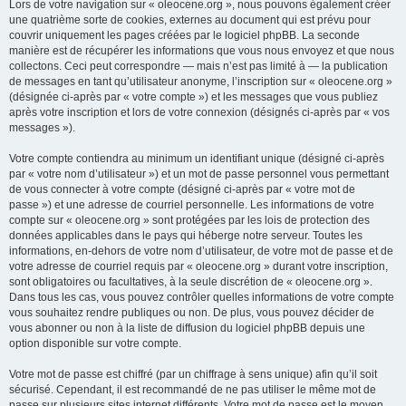
Lors de votre navigation sur « oleocene.org », nous pouvons également créer
une quatrième sorte de cookies, externes au document qui est prévu pour
couvrir uniquement les pages créées par le logiciel phpBB. La seconde
manière est de récupérer les informations que vous nous envoyez et que nous
collectons. Ceci peut correspondre — mais n’est pas limité à — la publication
de messages en tant qu’utilisateur anonyme, l’inscription sur « oleocene.org »
(désignée ci-après par « votre compte ») et les messages que vous publiez
après votre inscription et lors de votre connexion (désignés ci-après par « vos
messages »).
Votre compte contiendra au minimum un identifiant unique (désigné ci-après
par « votre nom d’utilisateur ») et un mot de passe personnel vous permettant
de vous connecter à votre compte (désigné ci-après par « votre mot de
passe ») et une adresse de courriel personnelle. Les informations de votre
compte sur « oleocene.org » sont protégées par les lois de protection des
données applicables dans le pays qui héberge notre serveur. Toutes les
informations, en-dehors de votre nom d’utilisateur, de votre mot de passe et de
votre adresse de courriel requis par « oleocene.org » durant votre inscription,
sont obligatoires ou facultatives, à la seule discrétion de « oleocene.org ».
Dans tous les cas, vous pouvez contrôler quelles informations de votre compte
vous souhaitez rendre publiques ou non. De plus, vous pouvez décider de
vous abonner ou non à la liste de diffusion du logiciel phpBB depuis une
option disponible sur votre compte.
Votre mot de passe est chiffré (par un chiffrage à sens unique) afin qu’il soit
sécurisé. Cependant, il est recommandé de ne pas utiliser le même mot de
passe sur plusieurs sites internet différents. Votre mot de passe est le moyen