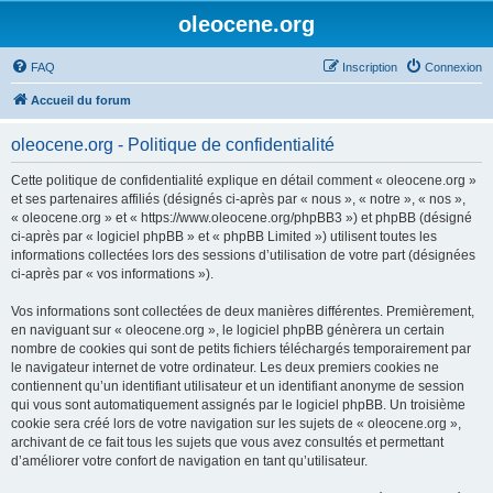
oleocene.org
FAQ
Inscription
Connexion
Accueil du forum
oleocene.org - Politique de confidentialité
Cette politique de confidentialité explique en détail comment « oleocene.org »
et ses partenaires affiliés (désignés ci-après par « nous », « notre », « nos »,
« oleocene.org » et « https://www.oleocene.org/phpBB3 ») et phpBB (désigné
ci-après par « logiciel phpBB » et « phpBB Limited ») utilisent toutes les
informations collectées lors des sessions d’utilisation de votre part (désignées
ci-après par « vos informations »).
Vos informations sont collectées de deux manières différentes. Premièrement,
en naviguant sur « oleocene.org », le logiciel phpBB génèrera un certain
nombre de cookies qui sont de petits fichiers téléchargés temporairement par
le navigateur internet de votre ordinateur. Les deux premiers cookies ne
contiennent qu’un identifiant utilisateur et un identifiant anonyme de session
qui vous sont automatiquement assignés par le logiciel phpBB. Un troisième
cookie sera créé lors de votre navigation sur les sujets de « oleocene.org »,
archivant de ce fait tous les sujets que vous avez consultés et permettant
d’améliorer votre confort de navigation en tant qu’utilisateur.