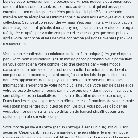
Lors de votre navigation sur « oleocene.org », nous pouvons également créer
une quatrième sorte de cookies, externes au document qui est prévu pour
couvrir uniquement les pages créées par le logiciel phpBB. La seconde
manière est de récupérer les informations que vous nous envoyez et que nous
collectons. Ceci peut correspondre — mais n’est pas limité à — la publication
de messages en tant qu’utilisateur anonyme, l’inscription sur « oleocene.org »
(désignée ci-après par « votre compte ») et les messages que vous publiez
après votre inscription et lors de votre connexion (désignés ci-après par « vos
messages »).
Votre compte contiendra au minimum un identifiant unique (désigné ci-après
par « votre nom d’utilisateur ») et un mot de passe personnel vous permettant
de vous connecter à votre compte (désigné ci-après par « votre mot de
passe ») et une adresse de courriel personnelle. Les informations de votre
compte sur « oleocene.org » sont protégées par les lois de protection des
données applicables dans le pays qui héberge notre serveur. Toutes les
informations, en-dehors de votre nom d’utilisateur, de votre mot de passe et de
votre adresse de courriel requis par « oleocene.org » durant votre inscription,
sont obligatoires ou facultatives, à la seule discrétion de « oleocene.org ».
Dans tous les cas, vous pouvez contrôler quelles informations de votre compte
vous souhaitez rendre publiques ou non. De plus, vous pouvez décider de
vous abonner ou non à la liste de diffusion du logiciel phpBB depuis une
option disponible sur votre compte.
Votre mot de passe est chiffré (par un chiffrage à sens unique) afin qu’il soit
sécurisé. Cependant, il est recommandé de ne pas utiliser le même mot de
passe sur plusieurs sites internet différents. Votre mot de passe est le moyen