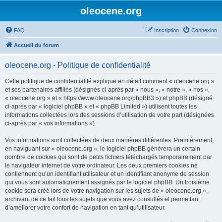
oleocene.org
FAQ
Inscription
Connexion
Accueil du forum
oleocene.org - Politique de confidentialité
Cette politique de confidentialité explique en détail comment « oleocene.org »
et ses partenaires affiliés (désignés ci-après par « nous », « notre », « nos »,
« oleocene.org » et « https://www.oleocene.org/phpBB3 ») et phpBB (désigné
ci-après par « logiciel phpBB » et « phpBB Limited ») utilisent toutes les
informations collectées lors des sessions d’utilisation de votre part (désignées
ci-après par « vos informations »).
Vos informations sont collectées de deux manières différentes. Premièrement,
en naviguant sur « oleocene.org », le logiciel phpBB génèrera un certain
nombre de cookies qui sont de petits fichiers téléchargés temporairement par
le navigateur internet de votre ordinateur. Les deux premiers cookies ne
contiennent qu’un identifiant utilisateur et un identifiant anonyme de session
qui vous sont automatiquement assignés par le logiciel phpBB. Un troisième
cookie sera créé lors de votre navigation sur les sujets de « oleocene.org »,
archivant de ce fait tous les sujets que vous avez consultés et permettant
d’améliorer votre confort de navigation en tant qu’utilisateur.