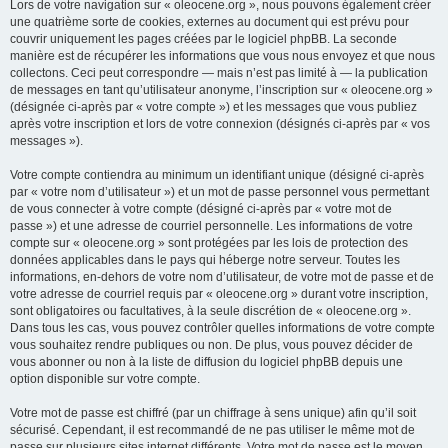
Lors de votre navigation sur « oleocene.org », nous pouvons également créer
une quatrième sorte de cookies, externes au document qui est prévu pour
couvrir uniquement les pages créées par le logiciel phpBB. La seconde
manière est de récupérer les informations que vous nous envoyez et que nous
collectons. Ceci peut correspondre — mais n’est pas limité à — la publication
de messages en tant qu’utilisateur anonyme, l’inscription sur « oleocene.org »
(désignée ci-après par « votre compte ») et les messages que vous publiez
après votre inscription et lors de votre connexion (désignés ci-après par « vos
messages »).
Votre compte contiendra au minimum un identifiant unique (désigné ci-après
par « votre nom d’utilisateur ») et un mot de passe personnel vous permettant
de vous connecter à votre compte (désigné ci-après par « votre mot de
passe ») et une adresse de courriel personnelle. Les informations de votre
compte sur « oleocene.org » sont protégées par les lois de protection des
données applicables dans le pays qui héberge notre serveur. Toutes les
informations, en-dehors de votre nom d’utilisateur, de votre mot de passe et de
votre adresse de courriel requis par « oleocene.org » durant votre inscription,
sont obligatoires ou facultatives, à la seule discrétion de « oleocene.org ».
Dans tous les cas, vous pouvez contrôler quelles informations de votre compte
vous souhaitez rendre publiques ou non. De plus, vous pouvez décider de
vous abonner ou non à la liste de diffusion du logiciel phpBB depuis une
option disponible sur votre compte.
Votre mot de passe est chiffré (par un chiffrage à sens unique) afin qu’il soit
sécurisé. Cependant, il est recommandé de ne pas utiliser le même mot de
passe sur plusieurs sites internet différents. Votre mot de passe est le moyen