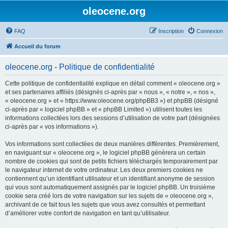
oleocene.org
FAQ
Inscription
Connexion
Accueil du forum
oleocene.org - Politique de confidentialité
Cette politique de confidentialité explique en détail comment « oleocene.org »
et ses partenaires affiliés (désignés ci-après par « nous », « notre », « nos »,
« oleocene.org » et « https://www.oleocene.org/phpBB3 ») et phpBB (désigné
ci-après par « logiciel phpBB » et « phpBB Limited ») utilisent toutes les
informations collectées lors des sessions d’utilisation de votre part (désignées
ci-après par « vos informations »).
Vos informations sont collectées de deux manières différentes. Premièrement,
en naviguant sur « oleocene.org », le logiciel phpBB génèrera un certain
nombre de cookies qui sont de petits fichiers téléchargés temporairement par
le navigateur internet de votre ordinateur. Les deux premiers cookies ne
contiennent qu’un identifiant utilisateur et un identifiant anonyme de session
qui vous sont automatiquement assignés par le logiciel phpBB. Un troisième
cookie sera créé lors de votre navigation sur les sujets de « oleocene.org »,
archivant de ce fait tous les sujets que vous avez consultés et permettant
d’améliorer votre confort de navigation en tant qu’utilisateur.