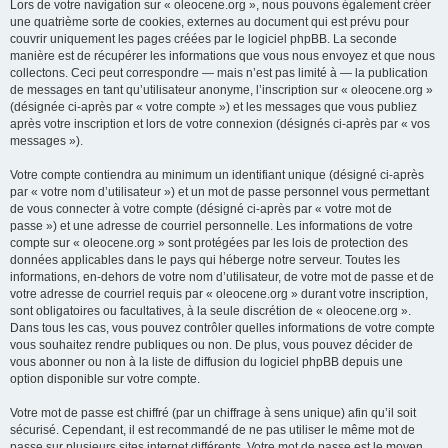
Lors de votre navigation sur « oleocene.org », nous pouvons également créer
une quatrième sorte de cookies, externes au document qui est prévu pour
couvrir uniquement les pages créées par le logiciel phpBB. La seconde
manière est de récupérer les informations que vous nous envoyez et que nous
collectons. Ceci peut correspondre — mais n’est pas limité à — la publication
de messages en tant qu’utilisateur anonyme, l’inscription sur « oleocene.org »
(désignée ci-après par « votre compte ») et les messages que vous publiez
après votre inscription et lors de votre connexion (désignés ci-après par « vos
messages »).
Votre compte contiendra au minimum un identifiant unique (désigné ci-après
par « votre nom d’utilisateur ») et un mot de passe personnel vous permettant
de vous connecter à votre compte (désigné ci-après par « votre mot de
passe ») et une adresse de courriel personnelle. Les informations de votre
compte sur « oleocene.org » sont protégées par les lois de protection des
données applicables dans le pays qui héberge notre serveur. Toutes les
informations, en-dehors de votre nom d’utilisateur, de votre mot de passe et de
votre adresse de courriel requis par « oleocene.org » durant votre inscription,
sont obligatoires ou facultatives, à la seule discrétion de « oleocene.org ».
Dans tous les cas, vous pouvez contrôler quelles informations de votre compte
vous souhaitez rendre publiques ou non. De plus, vous pouvez décider de
vous abonner ou non à la liste de diffusion du logiciel phpBB depuis une
option disponible sur votre compte.
Votre mot de passe est chiffré (par un chiffrage à sens unique) afin qu’il soit
sécurisé. Cependant, il est recommandé de ne pas utiliser le même mot de
passe sur plusieurs sites internet différents. Votre mot de passe est le moyen