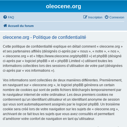
oleocene.org
FAQ
Inscription
Connexion
Accueil du forum
oleocene.org - Politique de confidentialité
Cette politique de confidentialité explique en détail comment « oleocene.org »
et ses partenaires affiliés (désignés ci-après par « nous », « notre », « nos »,
« oleocene.org » et « https://www.oleocene.org/phpBB3 ») et phpBB (désigné
ci-après par « logiciel phpBB » et « phpBB Limited ») utilisent toutes les
informations collectées lors des sessions d’utilisation de votre part (désignées
ci-après par « vos informations »).
Vos informations sont collectées de deux manières différentes. Premièrement,
en naviguant sur « oleocene.org », le logiciel phpBB génèrera un certain
nombre de cookies qui sont de petits fichiers téléchargés temporairement par
le navigateur internet de votre ordinateur. Les deux premiers cookies ne
contiennent qu’un identifiant utilisateur et un identifiant anonyme de session
qui vous sont automatiquement assignés par le logiciel phpBB. Un troisième
cookie sera créé lors de votre navigation sur les sujets de « oleocene.org »,
archivant de ce fait tous les sujets que vous avez consultés et permettant
d’améliorer votre confort de navigation en tant qu’utilisateur.