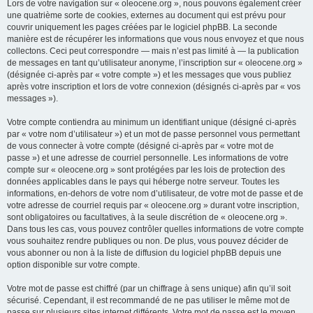
Lors de votre navigation sur « oleocene.org », nous pouvons également créer
une quatrième sorte de cookies, externes au document qui est prévu pour
couvrir uniquement les pages créées par le logiciel phpBB. La seconde
manière est de récupérer les informations que vous nous envoyez et que nous
collectons. Ceci peut correspondre — mais n’est pas limité à — la publication
de messages en tant qu’utilisateur anonyme, l’inscription sur « oleocene.org »
(désignée ci-après par « votre compte ») et les messages que vous publiez
après votre inscription et lors de votre connexion (désignés ci-après par « vos
messages »).
Votre compte contiendra au minimum un identifiant unique (désigné ci-après
par « votre nom d’utilisateur ») et un mot de passe personnel vous permettant
de vous connecter à votre compte (désigné ci-après par « votre mot de
passe ») et une adresse de courriel personnelle. Les informations de votre
compte sur « oleocene.org » sont protégées par les lois de protection des
données applicables dans le pays qui héberge notre serveur. Toutes les
informations, en-dehors de votre nom d’utilisateur, de votre mot de passe et de
votre adresse de courriel requis par « oleocene.org » durant votre inscription,
sont obligatoires ou facultatives, à la seule discrétion de « oleocene.org ».
Dans tous les cas, vous pouvez contrôler quelles informations de votre compte
vous souhaitez rendre publiques ou non. De plus, vous pouvez décider de
vous abonner ou non à la liste de diffusion du logiciel phpBB depuis une
option disponible sur votre compte.
Votre mot de passe est chiffré (par un chiffrage à sens unique) afin qu’il soit
sécurisé. Cependant, il est recommandé de ne pas utiliser le même mot de
passe sur plusieurs sites internet différents. Votre mot de passe est le moyen