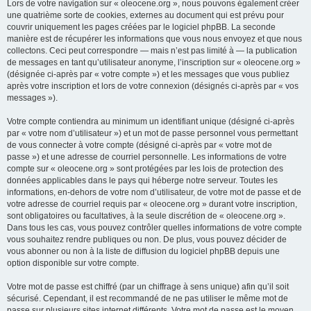
Lors de votre navigation sur « oleocene.org », nous pouvons également créer
une quatrième sorte de cookies, externes au document qui est prévu pour
couvrir uniquement les pages créées par le logiciel phpBB. La seconde
manière est de récupérer les informations que vous nous envoyez et que nous
collectons. Ceci peut correspondre — mais n’est pas limité à — la publication
de messages en tant qu’utilisateur anonyme, l’inscription sur « oleocene.org »
(désignée ci-après par « votre compte ») et les messages que vous publiez
après votre inscription et lors de votre connexion (désignés ci-après par « vos
messages »).
Votre compte contiendra au minimum un identifiant unique (désigné ci-après
par « votre nom d’utilisateur ») et un mot de passe personnel vous permettant
de vous connecter à votre compte (désigné ci-après par « votre mot de
passe ») et une adresse de courriel personnelle. Les informations de votre
compte sur « oleocene.org » sont protégées par les lois de protection des
données applicables dans le pays qui héberge notre serveur. Toutes les
informations, en-dehors de votre nom d’utilisateur, de votre mot de passe et de
votre adresse de courriel requis par « oleocene.org » durant votre inscription,
sont obligatoires ou facultatives, à la seule discrétion de « oleocene.org ».
Dans tous les cas, vous pouvez contrôler quelles informations de votre compte
vous souhaitez rendre publiques ou non. De plus, vous pouvez décider de
vous abonner ou non à la liste de diffusion du logiciel phpBB depuis une
option disponible sur votre compte.
Votre mot de passe est chiffré (par un chiffrage à sens unique) afin qu’il soit
sécurisé. Cependant, il est recommandé de ne pas utiliser le même mot de
passe sur plusieurs sites internet différents. Votre mot de passe est le moyen