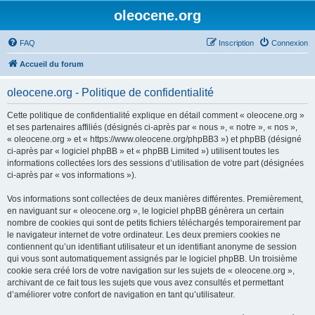
oleocene.org
FAQ
Inscription
Connexion
Accueil du forum
oleocene.org - Politique de confidentialité
Cette politique de confidentialité explique en détail comment « oleocene.org »
et ses partenaires affiliés (désignés ci-après par « nous », « notre », « nos »,
« oleocene.org » et « https://www.oleocene.org/phpBB3 ») et phpBB (désigné
ci-après par « logiciel phpBB » et « phpBB Limited ») utilisent toutes les
informations collectées lors des sessions d’utilisation de votre part (désignées
ci-après par « vos informations »).
Vos informations sont collectées de deux manières différentes. Premièrement,
en naviguant sur « oleocene.org », le logiciel phpBB génèrera un certain
nombre de cookies qui sont de petits fichiers téléchargés temporairement par
le navigateur internet de votre ordinateur. Les deux premiers cookies ne
contiennent qu’un identifiant utilisateur et un identifiant anonyme de session
qui vous sont automatiquement assignés par le logiciel phpBB. Un troisième
cookie sera créé lors de votre navigation sur les sujets de « oleocene.org »,
archivant de ce fait tous les sujets que vous avez consultés et permettant
d’améliorer votre confort de navigation en tant qu’utilisateur.