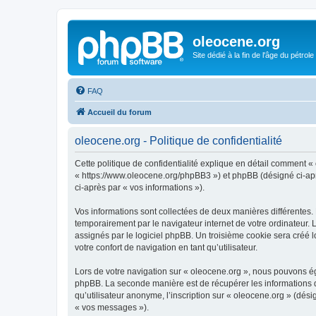
oleocene.org
Site dédié à la fin de l'âge du pétrole
FAQ
Accueil du forum
oleocene.org - Politique de confidentialité
Cette politique de confidentialité explique en détail comment « 
« https://www.oleocene.org/phpBB3 ») et phpBB (désigné ci-après
ci-après par « vos informations »).
Vos informations sont collectées de deux manières différentes.
temporairement par le navigateur internet de votre ordinateur.
assignés par le logiciel phpBB. Un troisième cookie sera créé lo
votre confort de navigation en tant qu’utilisateur.
Lors de votre navigation sur « oleocene.org », nous pouvons é
phpBB. La seconde manière est de récupérer les informations 
qu’utilisateur anonyme, l’inscription sur « oleocene.org » (dés
« vos messages »).