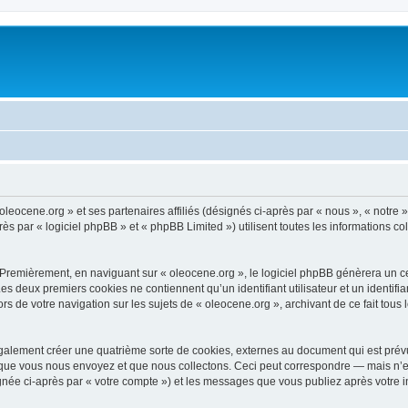
oleocene.org » et ses partenaires affiliés (désignés ci-après par « nous », « notre »
 par « logiciel phpBB » et « phpBB Limited ») utilisent toutes les informations coll
 Premièrement, en naviguant sur « oleocene.org », le logiciel phpBB génèrera un ce
 Les deux premiers cookies ne contiennent qu’un identifiant utilisateur et un ident
rs de votre navigation sur les sujets de « oleocene.org », archivant de ce fait tous
galement créer une quatrième sorte de cookies, externes au document qui est prévu
que vous nous envoyez et que nous collectons. Ceci peut correspondre — mais n’es
ignée ci-après par « votre compte ») et les messages que vous publiez après votre i