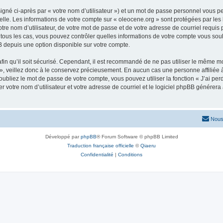
igné ci-après par « votre nom d’utilisateur ») et un mot de passe personnel vous p
elle. Les informations de votre compte sur « oleocene.org » sont protégées par les
re nom d’utilisateur, de votre mot de passe et de votre adresse de courriel requis p
ns tous les cas, vous pouvez contrôler quelles informations de votre compte vous s
BB depuis une option disponible sur votre compte.
afin qu’il soit sécurisé. Cependant, il est recommandé de ne pas utiliser le même mot
, veillez donc à le conservez précieusement. En aucun cas une personne affiliée à 
bliez le mot de passe de votre compte, vous pouvez utiliser la fonction « J’ai per
r votre nom d’utilisateur et votre adresse de courriel et le logiciel phpBB génére
Nous
Développé par
phpBB
® Forum Software © phpBB Limited
Traduction française officielle
©
Qiaeru
Confidentialité
|
Conditions