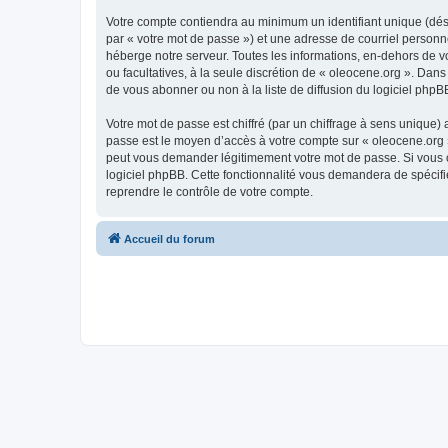
Votre compte contiendra au minimum un identifiant unique (dés
par « votre mot de passe ») et une adresse de courriel personn
héberge notre serveur. Toutes les informations, en-dehors de vot
ou facultatives, à la seule discrétion de « oleocene.org ». Da
de vous abonner ou non à la liste de diffusion du logiciel php
Votre mot de passe est chiffré (par un chiffrage à sens unique) 
passe est le moyen d’accès à votre compte sur « oleocene.org »
peut vous demander légitimement votre mot de passe. Si vous ou
logiciel phpBB. Cette fonctionnalité vous demandera de spécifie
reprendre le contrôle de votre compte.
Accueil du forum