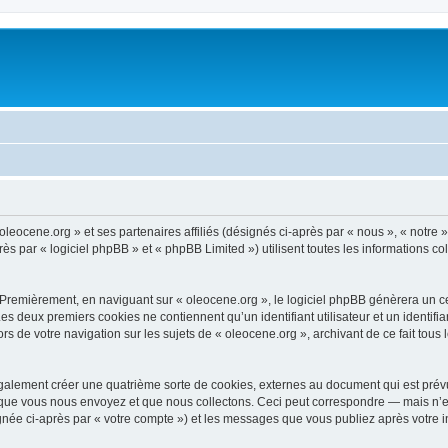
oleocene.org » et ses partenaires affiliés (désignés ci-après par « nous », « notre »
 par « logiciel phpBB » et « phpBB Limited ») utilisent toutes les informations coll
 Premièrement, en naviguant sur « oleocene.org », le logiciel phpBB génèrera un ce
 Les deux premiers cookies ne contiennent qu’un identifiant utilisateur et un ident
rs de votre navigation sur les sujets de « oleocene.org », archivant de ce fait tous
galement créer une quatrième sorte de cookies, externes au document qui est prévu
que vous nous envoyez et que nous collectons. Ceci peut correspondre — mais n’es
ignée ci-après par « votre compte ») et les messages que vous publiez après votre i