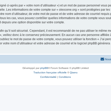
igné ci-après par « votre nom d’utilisateur ») et un mot de passe personnel vous p
elle. Les informations de votre compte sur « oleocene.org » sont protégées par les
re nom d’utilisateur, de votre mot de passe et de votre adresse de courriel requis p
ns tous les cas, vous pouvez contrôler quelles informations de votre compte vous s
BB depuis une option disponible sur votre compte.
afin qu’il soit sécurisé. Cependant, il est recommandé de ne pas utiliser le même mot
, veillez donc à le conservez précieusement. En aucun cas une personne affiliée à 
bliez le mot de passe de votre compte, vous pouvez utiliser la fonction « J’ai per
r votre nom d’utilisateur et votre adresse de courriel et le logiciel phpBB génére
Nous
Développé par
phpBB
® Forum Software © phpBB Limited
Traduction française officielle
©
Qiaeru
Confidentialité
|
Conditions