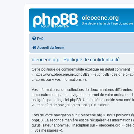
oleocene.org
Site dédié à la fin de l'âge du pétrole
FAQ
Accueil du forum
oleocene.org - Politique de confidentialité
Cette politique de confidentialité explique en détail comment « 
« https://www.oleocene.org/phpBB3 ») et phpBB (désigné ci-après
ci-après par « vos informations »).
Vos informations sont collectées de deux manières différentes.
temporairement par le navigateur internet de votre ordinateur.
assignés par le logiciel phpBB. Un troisième cookie sera créé lo
votre confort de navigation en tant qu’utilisateur.
Lors de votre navigation sur « oleocene.org », nous pouvons é
phpBB. La seconde manière est de récupérer les informations 
qu’utilisateur anonyme, l’inscription sur « oleocene.org » (dés
« vos messages »).