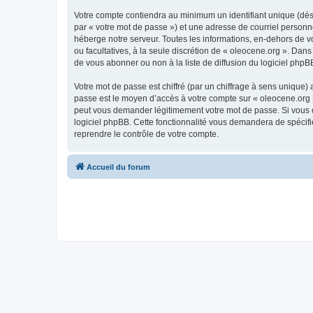
Votre compte contiendra au minimum un identifiant unique (dés
par « votre mot de passe ») et une adresse de courriel personn
héberge notre serveur. Toutes les informations, en-dehors de vot
ou facultatives, à la seule discrétion de « oleocene.org ». Da
de vous abonner ou non à la liste de diffusion du logiciel php
Votre mot de passe est chiffré (par un chiffrage à sens unique) 
passe est le moyen d’accès à votre compte sur « oleocene.org »
peut vous demander légitimement votre mot de passe. Si vous ou
logiciel phpBB. Cette fonctionnalité vous demandera de spécifie
reprendre le contrôle de votre compte.
Accueil du forum