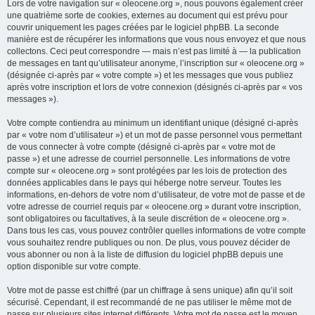
Lors de votre navigation sur « oleocene.org », nous pouvons également créer
une quatrième sorte de cookies, externes au document qui est prévu pour
couvrir uniquement les pages créées par le logiciel phpBB. La seconde
manière est de récupérer les informations que vous nous envoyez et que nous
collectons. Ceci peut correspondre — mais n’est pas limité à — la publication
de messages en tant qu’utilisateur anonyme, l’inscription sur « oleocene.org »
(désignée ci-après par « votre compte ») et les messages que vous publiez
après votre inscription et lors de votre connexion (désignés ci-après par « vos
messages »).
Votre compte contiendra au minimum un identifiant unique (désigné ci-après
par « votre nom d’utilisateur ») et un mot de passe personnel vous permettant
de vous connecter à votre compte (désigné ci-après par « votre mot de
passe ») et une adresse de courriel personnelle. Les informations de votre
compte sur « oleocene.org » sont protégées par les lois de protection des
données applicables dans le pays qui héberge notre serveur. Toutes les
informations, en-dehors de votre nom d’utilisateur, de votre mot de passe et de
votre adresse de courriel requis par « oleocene.org » durant votre inscription,
sont obligatoires ou facultatives, à la seule discrétion de « oleocene.org ».
Dans tous les cas, vous pouvez contrôler quelles informations de votre compte
vous souhaitez rendre publiques ou non. De plus, vous pouvez décider de
vous abonner ou non à la liste de diffusion du logiciel phpBB depuis une
option disponible sur votre compte.
Votre mot de passe est chiffré (par un chiffrage à sens unique) afin qu’il soit
sécurisé. Cependant, il est recommandé de ne pas utiliser le même mot de
passe sur plusieurs sites internet différents. Votre mot de passe est le moyen