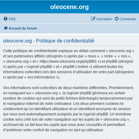
oleocene.org
FAQ
Inscription
Connexion
Accueil du forum
oleocene.org - Politique de confidentialité
Cette politique de confidentialité explique en détail comment « oleocene.org »
et ses partenaires affiliés (désignés ci-après par « nous », « notre », « nos »,
« oleocene.org » et « https://www.oleocene.org/phpBB3 ») et phpBB (désigné
ci-après par « logiciel phpBB » et « phpBB Limited ») utilisent toutes les
informations collectées lors des sessions d’utilisation de votre part (désignées
ci-après par « vos informations »).
Vos informations sont collectées de deux manières différentes. Premièrement,
en naviguant sur « oleocene.org », le logiciel phpBB génèrera un certain
nombre de cookies qui sont de petits fichiers téléchargés temporairement par
le navigateur internet de votre ordinateur. Les deux premiers cookies ne
contiennent qu’un identifiant utilisateur et un identifiant anonyme de session
qui vous sont automatiquement assignés par le logiciel phpBB. Un troisième
cookie sera créé lors de votre navigation sur les sujets de « oleocene.org »,
archivant de ce fait tous les sujets que vous avez consultés et permettant
d’améliorer votre confort de navigation en tant qu’utilisateur.