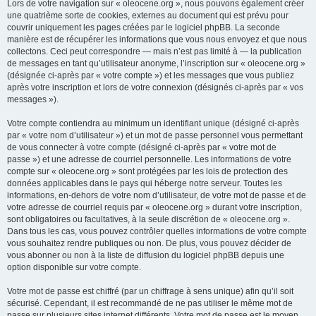
Lors de votre navigation sur « oleocene.org », nous pouvons également créer
une quatrième sorte de cookies, externes au document qui est prévu pour
couvrir uniquement les pages créées par le logiciel phpBB. La seconde
manière est de récupérer les informations que vous nous envoyez et que nous
collectons. Ceci peut correspondre — mais n’est pas limité à — la publication
de messages en tant qu’utilisateur anonyme, l’inscription sur « oleocene.org »
(désignée ci-après par « votre compte ») et les messages que vous publiez
après votre inscription et lors de votre connexion (désignés ci-après par « vos
messages »).
Votre compte contiendra au minimum un identifiant unique (désigné ci-après
par « votre nom d’utilisateur ») et un mot de passe personnel vous permettant
de vous connecter à votre compte (désigné ci-après par « votre mot de
passe ») et une adresse de courriel personnelle. Les informations de votre
compte sur « oleocene.org » sont protégées par les lois de protection des
données applicables dans le pays qui héberge notre serveur. Toutes les
informations, en-dehors de votre nom d’utilisateur, de votre mot de passe et de
votre adresse de courriel requis par « oleocene.org » durant votre inscription,
sont obligatoires ou facultatives, à la seule discrétion de « oleocene.org ».
Dans tous les cas, vous pouvez contrôler quelles informations de votre compte
vous souhaitez rendre publiques ou non. De plus, vous pouvez décider de
vous abonner ou non à la liste de diffusion du logiciel phpBB depuis une
option disponible sur votre compte.
Votre mot de passe est chiffré (par un chiffrage à sens unique) afin qu’il soit
sécurisé. Cependant, il est recommandé de ne pas utiliser le même mot de
passe sur plusieurs sites internet différents. Votre mot de passe est le moyen