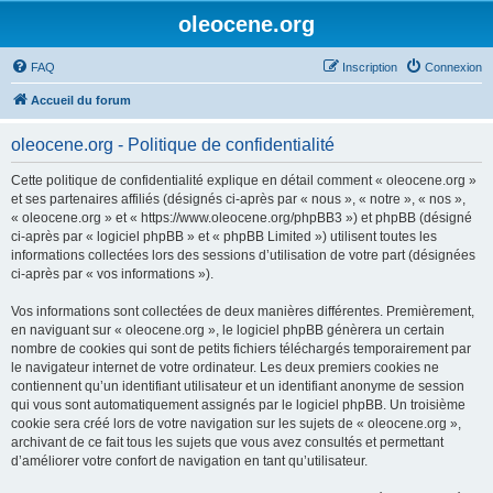
oleocene.org
FAQ
Inscription
Connexion
Accueil du forum
oleocene.org - Politique de confidentialité
Cette politique de confidentialité explique en détail comment « oleocene.org »
et ses partenaires affiliés (désignés ci-après par « nous », « notre », « nos »,
« oleocene.org » et « https://www.oleocene.org/phpBB3 ») et phpBB (désigné
ci-après par « logiciel phpBB » et « phpBB Limited ») utilisent toutes les
informations collectées lors des sessions d’utilisation de votre part (désignées
ci-après par « vos informations »).
Vos informations sont collectées de deux manières différentes. Premièrement,
en naviguant sur « oleocene.org », le logiciel phpBB génèrera un certain
nombre de cookies qui sont de petits fichiers téléchargés temporairement par
le navigateur internet de votre ordinateur. Les deux premiers cookies ne
contiennent qu’un identifiant utilisateur et un identifiant anonyme de session
qui vous sont automatiquement assignés par le logiciel phpBB. Un troisième
cookie sera créé lors de votre navigation sur les sujets de « oleocene.org »,
archivant de ce fait tous les sujets que vous avez consultés et permettant
d’améliorer votre confort de navigation en tant qu’utilisateur.