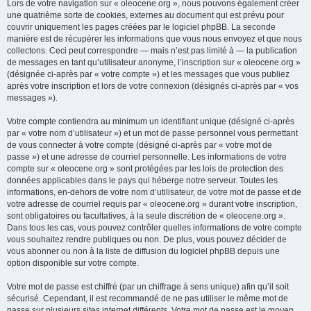
Lors de votre navigation sur « oleocene.org », nous pouvons également créer
une quatrième sorte de cookies, externes au document qui est prévu pour
couvrir uniquement les pages créées par le logiciel phpBB. La seconde
manière est de récupérer les informations que vous nous envoyez et que nous
collectons. Ceci peut correspondre — mais n’est pas limité à — la publication
de messages en tant qu’utilisateur anonyme, l’inscription sur « oleocene.org »
(désignée ci-après par « votre compte ») et les messages que vous publiez
après votre inscription et lors de votre connexion (désignés ci-après par « vos
messages »).
Votre compte contiendra au minimum un identifiant unique (désigné ci-après
par « votre nom d’utilisateur ») et un mot de passe personnel vous permettant
de vous connecter à votre compte (désigné ci-après par « votre mot de
passe ») et une adresse de courriel personnelle. Les informations de votre
compte sur « oleocene.org » sont protégées par les lois de protection des
données applicables dans le pays qui héberge notre serveur. Toutes les
informations, en-dehors de votre nom d’utilisateur, de votre mot de passe et de
votre adresse de courriel requis par « oleocene.org » durant votre inscription,
sont obligatoires ou facultatives, à la seule discrétion de « oleocene.org ».
Dans tous les cas, vous pouvez contrôler quelles informations de votre compte
vous souhaitez rendre publiques ou non. De plus, vous pouvez décider de
vous abonner ou non à la liste de diffusion du logiciel phpBB depuis une
option disponible sur votre compte.
Votre mot de passe est chiffré (par un chiffrage à sens unique) afin qu’il soit
sécurisé. Cependant, il est recommandé de ne pas utiliser le même mot de
passe sur plusieurs sites internet différents. Votre mot de passe est le moyen