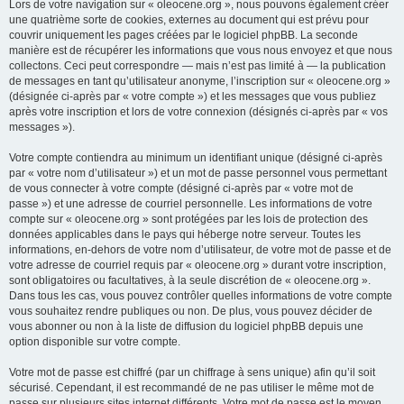
Lors de votre navigation sur « oleocene.org », nous pouvons également créer
une quatrième sorte de cookies, externes au document qui est prévu pour
couvrir uniquement les pages créées par le logiciel phpBB. La seconde
manière est de récupérer les informations que vous nous envoyez et que nous
collectons. Ceci peut correspondre — mais n’est pas limité à — la publication
de messages en tant qu’utilisateur anonyme, l’inscription sur « oleocene.org »
(désignée ci-après par « votre compte ») et les messages que vous publiez
après votre inscription et lors de votre connexion (désignés ci-après par « vos
messages »).
Votre compte contiendra au minimum un identifiant unique (désigné ci-après
par « votre nom d’utilisateur ») et un mot de passe personnel vous permettant
de vous connecter à votre compte (désigné ci-après par « votre mot de
passe ») et une adresse de courriel personnelle. Les informations de votre
compte sur « oleocene.org » sont protégées par les lois de protection des
données applicables dans le pays qui héberge notre serveur. Toutes les
informations, en-dehors de votre nom d’utilisateur, de votre mot de passe et de
votre adresse de courriel requis par « oleocene.org » durant votre inscription,
sont obligatoires ou facultatives, à la seule discrétion de « oleocene.org ».
Dans tous les cas, vous pouvez contrôler quelles informations de votre compte
vous souhaitez rendre publiques ou non. De plus, vous pouvez décider de
vous abonner ou non à la liste de diffusion du logiciel phpBB depuis une
option disponible sur votre compte.
Votre mot de passe est chiffré (par un chiffrage à sens unique) afin qu’il soit
sécurisé. Cependant, il est recommandé de ne pas utiliser le même mot de
passe sur plusieurs sites internet différents. Votre mot de passe est le moyen