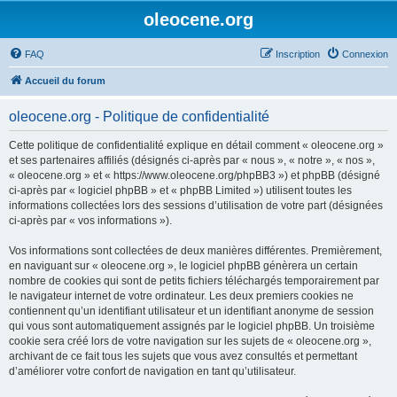
oleocene.org
FAQ
Inscription
Connexion
Accueil du forum
oleocene.org - Politique de confidentialité
Cette politique de confidentialité explique en détail comment « oleocene.org »
et ses partenaires affiliés (désignés ci-après par « nous », « notre », « nos »,
« oleocene.org » et « https://www.oleocene.org/phpBB3 ») et phpBB (désigné
ci-après par « logiciel phpBB » et « phpBB Limited ») utilisent toutes les
informations collectées lors des sessions d’utilisation de votre part (désignées
ci-après par « vos informations »).
Vos informations sont collectées de deux manières différentes. Premièrement,
en naviguant sur « oleocene.org », le logiciel phpBB génèrera un certain
nombre de cookies qui sont de petits fichiers téléchargés temporairement par
le navigateur internet de votre ordinateur. Les deux premiers cookies ne
contiennent qu’un identifiant utilisateur et un identifiant anonyme de session
qui vous sont automatiquement assignés par le logiciel phpBB. Un troisième
cookie sera créé lors de votre navigation sur les sujets de « oleocene.org »,
archivant de ce fait tous les sujets que vous avez consultés et permettant
d’améliorer votre confort de navigation en tant qu’utilisateur.