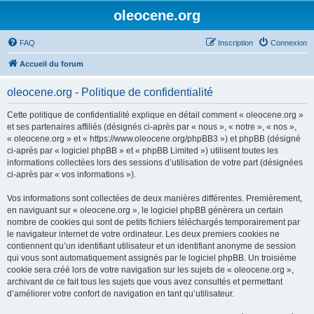
oleocene.org
FAQ
Inscription
Connexion
Accueil du forum
oleocene.org - Politique de confidentialité
Cette politique de confidentialité explique en détail comment « oleocene.org »
et ses partenaires affiliés (désignés ci-après par « nous », « notre », « nos »,
« oleocene.org » et « https://www.oleocene.org/phpBB3 ») et phpBB (désigné
ci-après par « logiciel phpBB » et « phpBB Limited ») utilisent toutes les
informations collectées lors des sessions d’utilisation de votre part (désignées
ci-après par « vos informations »).
Vos informations sont collectées de deux manières différentes. Premièrement,
en naviguant sur « oleocene.org », le logiciel phpBB génèrera un certain
nombre de cookies qui sont de petits fichiers téléchargés temporairement par
le navigateur internet de votre ordinateur. Les deux premiers cookies ne
contiennent qu’un identifiant utilisateur et un identifiant anonyme de session
qui vous sont automatiquement assignés par le logiciel phpBB. Un troisième
cookie sera créé lors de votre navigation sur les sujets de « oleocene.org »,
archivant de ce fait tous les sujets que vous avez consultés et permettant
d’améliorer votre confort de navigation en tant qu’utilisateur.