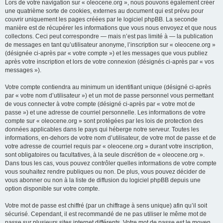
Lors de votre navigation sur « oleocene.org », nous pouvons également créer
une quatrième sorte de cookies, externes au document qui est prévu pour
couvrir uniquement les pages créées par le logiciel phpBB. La seconde
manière est de récupérer les informations que vous nous envoyez et que nous
collectons. Ceci peut correspondre — mais n’est pas limité à — la publication
de messages en tant qu’utilisateur anonyme, l’inscription sur « oleocene.org »
(désignée ci-après par « votre compte ») et les messages que vous publiez
après votre inscription et lors de votre connexion (désignés ci-après par « vos
messages »).
Votre compte contiendra au minimum un identifiant unique (désigné ci-après
par « votre nom d’utilisateur ») et un mot de passe personnel vous permettant
de vous connecter à votre compte (désigné ci-après par « votre mot de
passe ») et une adresse de courriel personnelle. Les informations de votre
compte sur « oleocene.org » sont protégées par les lois de protection des
données applicables dans le pays qui héberge notre serveur. Toutes les
informations, en-dehors de votre nom d’utilisateur, de votre mot de passe et de
votre adresse de courriel requis par « oleocene.org » durant votre inscription,
sont obligatoires ou facultatives, à la seule discrétion de « oleocene.org ».
Dans tous les cas, vous pouvez contrôler quelles informations de votre compte
vous souhaitez rendre publiques ou non. De plus, vous pouvez décider de
vous abonner ou non à la liste de diffusion du logiciel phpBB depuis une
option disponible sur votre compte.
Votre mot de passe est chiffré (par un chiffrage à sens unique) afin qu’il soit
sécurisé. Cependant, il est recommandé de ne pas utiliser le même mot de
passe sur plusieurs sites internet différents. Votre mot de passe est le moyen