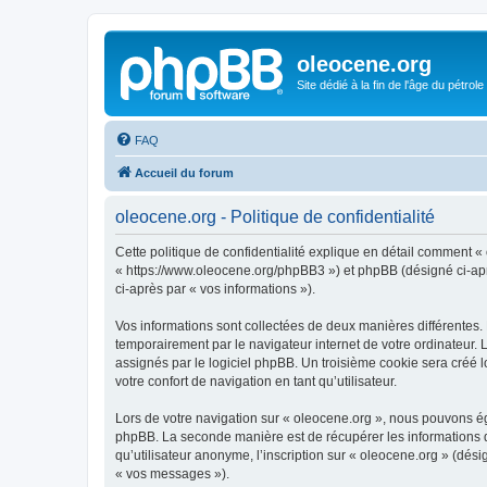
oleocene.org
Site dédié à la fin de l'âge du pétrole
FAQ
Accueil du forum
oleocene.org - Politique de confidentialité
Cette politique de confidentialité explique en détail comment « 
« https://www.oleocene.org/phpBB3 ») et phpBB (désigné ci-après
ci-après par « vos informations »).
Vos informations sont collectées de deux manières différentes.
temporairement par le navigateur internet de votre ordinateur.
assignés par le logiciel phpBB. Un troisième cookie sera créé lo
votre confort de navigation en tant qu’utilisateur.
Lors de votre navigation sur « oleocene.org », nous pouvons é
phpBB. La seconde manière est de récupérer les informations 
qu’utilisateur anonyme, l’inscription sur « oleocene.org » (dés
« vos messages »).