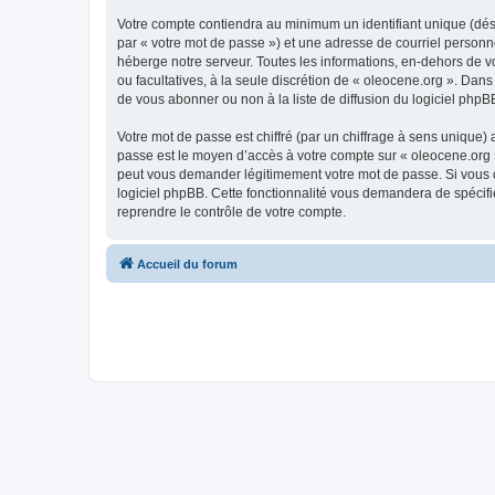
Votre compte contiendra au minimum un identifiant unique (dés
par « votre mot de passe ») et une adresse de courriel personn
héberge notre serveur. Toutes les informations, en-dehors de vot
ou facultatives, à la seule discrétion de « oleocene.org ». Da
de vous abonner ou non à la liste de diffusion du logiciel php
Votre mot de passe est chiffré (par un chiffrage à sens unique) 
passe est le moyen d’accès à votre compte sur « oleocene.org »
peut vous demander légitimement votre mot de passe. Si vous ou
logiciel phpBB. Cette fonctionnalité vous demandera de spécifie
reprendre le contrôle de votre compte.
Accueil du forum