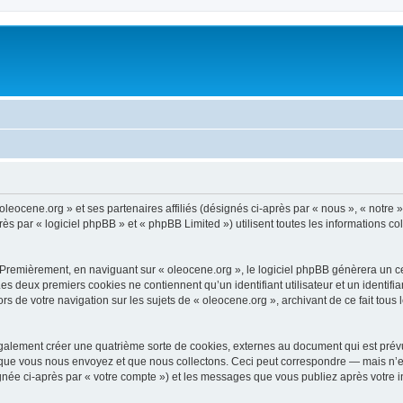
oleocene.org » et ses partenaires affiliés (désignés ci-après par « nous », « notre »
 par « logiciel phpBB » et « phpBB Limited ») utilisent toutes les informations coll
 Premièrement, en naviguant sur « oleocene.org », le logiciel phpBB génèrera un ce
 Les deux premiers cookies ne contiennent qu’un identifiant utilisateur et un ident
rs de votre navigation sur les sujets de « oleocene.org », archivant de ce fait tous
galement créer une quatrième sorte de cookies, externes au document qui est prévu
que vous nous envoyez et que nous collectons. Ceci peut correspondre — mais n’es
ignée ci-après par « votre compte ») et les messages que vous publiez après votre i