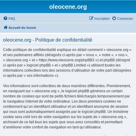
oleocene.org
FAQ
Inscription
Connexion
Accueil du forum
oleocene.org - Politique de confidentialité
Cette politique de confidentialité explique en détail comment « oleocene.org »
et ses partenaires affiliés (désignés ci-après par « nous », « notre », « nos »,
« oleocene.org » et « https://www.oleocene.org/phpBB3 ») et phpBB (désigné
ci-après par « logiciel phpBB » et « phpBB Limited ») utilisent toutes les
informations collectées lors des sessions d’utilisation de votre part (désignées
ci-après par « vos informations »).
Vos informations sont collectées de deux manières différentes. Premièrement,
en naviguant sur « oleocene.org », le logiciel phpBB génèrera un certain
nombre de cookies qui sont de petits fichiers téléchargés temporairement par
le navigateur internet de votre ordinateur. Les deux premiers cookies ne
contiennent qu’un identifiant utilisateur et un identifiant anonyme de session
qui vous sont automatiquement assignés par le logiciel phpBB. Un troisième
cookie sera créé lors de votre navigation sur les sujets de « oleocene.org »,
archivant de ce fait tous les sujets que vous avez consultés et permettant
d’améliorer votre confort de navigation en tant qu’utilisateur.