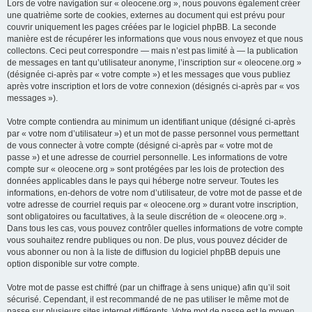
Lors de votre navigation sur « oleocene.org », nous pouvons également créer
une quatrième sorte de cookies, externes au document qui est prévu pour
couvrir uniquement les pages créées par le logiciel phpBB. La seconde
manière est de récupérer les informations que vous nous envoyez et que nous
collectons. Ceci peut correspondre — mais n’est pas limité à — la publication
de messages en tant qu’utilisateur anonyme, l’inscription sur « oleocene.org »
(désignée ci-après par « votre compte ») et les messages que vous publiez
après votre inscription et lors de votre connexion (désignés ci-après par « vos
messages »).
Votre compte contiendra au minimum un identifiant unique (désigné ci-après
par « votre nom d’utilisateur ») et un mot de passe personnel vous permettant
de vous connecter à votre compte (désigné ci-après par « votre mot de
passe ») et une adresse de courriel personnelle. Les informations de votre
compte sur « oleocene.org » sont protégées par les lois de protection des
données applicables dans le pays qui héberge notre serveur. Toutes les
informations, en-dehors de votre nom d’utilisateur, de votre mot de passe et de
votre adresse de courriel requis par « oleocene.org » durant votre inscription,
sont obligatoires ou facultatives, à la seule discrétion de « oleocene.org ».
Dans tous les cas, vous pouvez contrôler quelles informations de votre compte
vous souhaitez rendre publiques ou non. De plus, vous pouvez décider de
vous abonner ou non à la liste de diffusion du logiciel phpBB depuis une
option disponible sur votre compte.
Votre mot de passe est chiffré (par un chiffrage à sens unique) afin qu’il soit
sécurisé. Cependant, il est recommandé de ne pas utiliser le même mot de
passe sur plusieurs sites internet différents. Votre mot de passe est le moyen