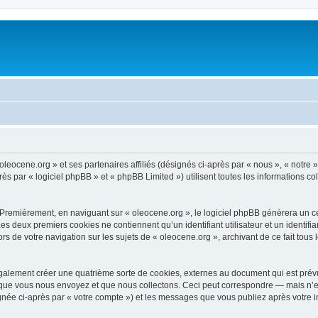
oleocene.org » et ses partenaires affiliés (désignés ci-après par « nous », « notre »
 par « logiciel phpBB » et « phpBB Limited ») utilisent toutes les informations coll
 Premièrement, en naviguant sur « oleocene.org », le logiciel phpBB génèrera un ce
 Les deux premiers cookies ne contiennent qu’un identifiant utilisateur et un ident
rs de votre navigation sur les sujets de « oleocene.org », archivant de ce fait tous
galement créer une quatrième sorte de cookies, externes au document qui est prévu
que vous nous envoyez et que nous collectons. Ceci peut correspondre — mais n’es
ignée ci-après par « votre compte ») et les messages que vous publiez après votre i