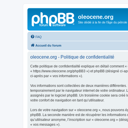
oleocene.org
Site dédié à la fin de l'âge du pétrole
FAQ
Accueil du forum
oleocene.org - Politique de confidentialité
Cette politique de confidentialité explique en détail comment « 
« https://www.oleocene.org/phpBB3 ») et phpBB (désigné ci-après
ci-après par « vos informations »).
Vos informations sont collectées de deux manières différentes.
temporairement par le navigateur internet de votre ordinateur.
assignés par le logiciel phpBB. Un troisième cookie sera créé lo
votre confort de navigation en tant qu’utilisateur.
Lors de votre navigation sur « oleocene.org », nous pouvons é
phpBB. La seconde manière est de récupérer les informations 
qu’utilisateur anonyme, l’inscription sur « oleocene.org » (dés
« vos messages »).