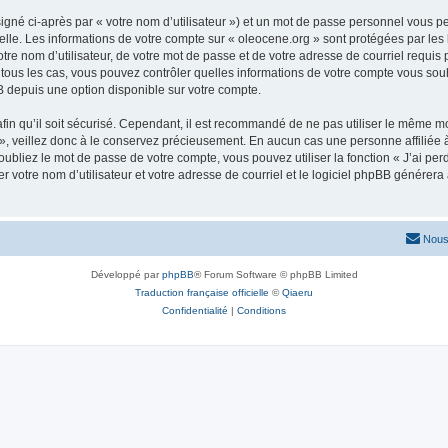
igné ci-après par « votre nom d’utilisateur ») et un mot de passe personnel vous p
elle. Les informations de votre compte sur « oleocene.org » sont protégées par les
re nom d’utilisateur, de votre mot de passe et de votre adresse de courriel requis p
ns tous les cas, vous pouvez contrôler quelles informations de votre compte vous s
BB depuis une option disponible sur votre compte.
afin qu’il soit sécurisé. Cependant, il est recommandé de ne pas utiliser le même mot
, veillez donc à le conservez précieusement. En aucun cas une personne affiliée à 
bliez le mot de passe de votre compte, vous pouvez utiliser la fonction « J’ai per
r votre nom d’utilisateur et votre adresse de courriel et le logiciel phpBB génére
Nous
Développé par
phpBB
® Forum Software © phpBB Limited
Traduction française officielle
©
Qiaeru
Confidentialité
|
Conditions