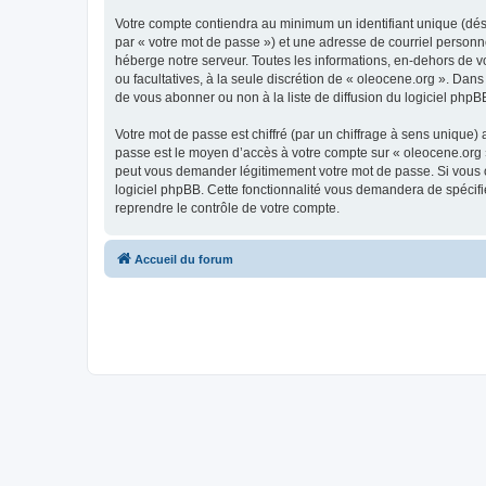
Votre compte contiendra au minimum un identifiant unique (dés
par « votre mot de passe ») et une adresse de courriel personn
héberge notre serveur. Toutes les informations, en-dehors de vot
ou facultatives, à la seule discrétion de « oleocene.org ». Da
de vous abonner ou non à la liste de diffusion du logiciel php
Votre mot de passe est chiffré (par un chiffrage à sens unique) 
passe est le moyen d’accès à votre compte sur « oleocene.org »
peut vous demander légitimement votre mot de passe. Si vous ou
logiciel phpBB. Cette fonctionnalité vous demandera de spécifie
reprendre le contrôle de votre compte.
Accueil du forum