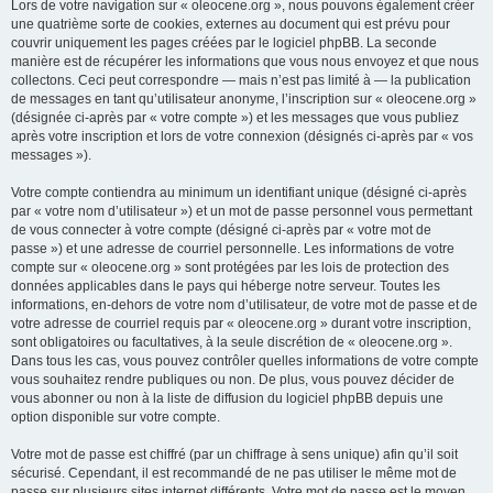
Lors de votre navigation sur « oleocene.org », nous pouvons également créer
une quatrième sorte de cookies, externes au document qui est prévu pour
couvrir uniquement les pages créées par le logiciel phpBB. La seconde
manière est de récupérer les informations que vous nous envoyez et que nous
collectons. Ceci peut correspondre — mais n’est pas limité à — la publication
de messages en tant qu’utilisateur anonyme, l’inscription sur « oleocene.org »
(désignée ci-après par « votre compte ») et les messages que vous publiez
après votre inscription et lors de votre connexion (désignés ci-après par « vos
messages »).
Votre compte contiendra au minimum un identifiant unique (désigné ci-après
par « votre nom d’utilisateur ») et un mot de passe personnel vous permettant
de vous connecter à votre compte (désigné ci-après par « votre mot de
passe ») et une adresse de courriel personnelle. Les informations de votre
compte sur « oleocene.org » sont protégées par les lois de protection des
données applicables dans le pays qui héberge notre serveur. Toutes les
informations, en-dehors de votre nom d’utilisateur, de votre mot de passe et de
votre adresse de courriel requis par « oleocene.org » durant votre inscription,
sont obligatoires ou facultatives, à la seule discrétion de « oleocene.org ».
Dans tous les cas, vous pouvez contrôler quelles informations de votre compte
vous souhaitez rendre publiques ou non. De plus, vous pouvez décider de
vous abonner ou non à la liste de diffusion du logiciel phpBB depuis une
option disponible sur votre compte.
Votre mot de passe est chiffré (par un chiffrage à sens unique) afin qu’il soit
sécurisé. Cependant, il est recommandé de ne pas utiliser le même mot de
passe sur plusieurs sites internet différents. Votre mot de passe est le moyen