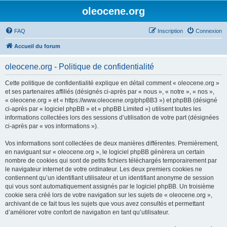
oleocene.org
FAQ
Inscription
Connexion
Accueil du forum
oleocene.org - Politique de confidentialité
Cette politique de confidentialité explique en détail comment « oleocene.org »
et ses partenaires affiliés (désignés ci-après par « nous », « notre », « nos »,
« oleocene.org » et « https://www.oleocene.org/phpBB3 ») et phpBB (désigné
ci-après par « logiciel phpBB » et « phpBB Limited ») utilisent toutes les
informations collectées lors des sessions d’utilisation de votre part (désignées
ci-après par « vos informations »).
Vos informations sont collectées de deux manières différentes. Premièrement,
en naviguant sur « oleocene.org », le logiciel phpBB génèrera un certain
nombre de cookies qui sont de petits fichiers téléchargés temporairement par
le navigateur internet de votre ordinateur. Les deux premiers cookies ne
contiennent qu’un identifiant utilisateur et un identifiant anonyme de session
qui vous sont automatiquement assignés par le logiciel phpBB. Un troisième
cookie sera créé lors de votre navigation sur les sujets de « oleocene.org »,
archivant de ce fait tous les sujets que vous avez consultés et permettant
d’améliorer votre confort de navigation en tant qu’utilisateur.