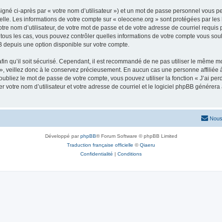
igné ci-après par « votre nom d’utilisateur ») et un mot de passe personnel vous p
elle. Les informations de votre compte sur « oleocene.org » sont protégées par les
re nom d’utilisateur, de votre mot de passe et de votre adresse de courriel requis p
ns tous les cas, vous pouvez contrôler quelles informations de votre compte vous s
BB depuis une option disponible sur votre compte.
afin qu’il soit sécurisé. Cependant, il est recommandé de ne pas utiliser le même mot
, veillez donc à le conservez précieusement. En aucun cas une personne affiliée à 
bliez le mot de passe de votre compte, vous pouvez utiliser la fonction « J’ai per
r votre nom d’utilisateur et votre adresse de courriel et le logiciel phpBB génére
Nous
Développé par
phpBB
® Forum Software © phpBB Limited
Traduction française officielle
©
Qiaeru
Confidentialité
|
Conditions