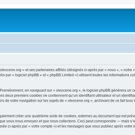
oleocene.org » et ses partenaires affiliés (désignés ci-après par « nous », « notre »
 par « logiciel phpBB » et « phpBB Limited ») utilisent toutes les informations coll
 Premièrement, en naviguant sur « oleocene.org », le logiciel phpBB génèrera un ce
 Les deux premiers cookies ne contiennent qu’un identifiant utilisateur et un ident
rs de votre navigation sur les sujets de « oleocene.org », archivant de ce fait tous
galement créer une quatrième sorte de cookies, externes au document qui est prévu
que vous nous envoyez et que nous collectons. Ceci peut correspondre — mais n’es
ignée ci-après par « votre compte ») et les messages que vous publiez après votre i