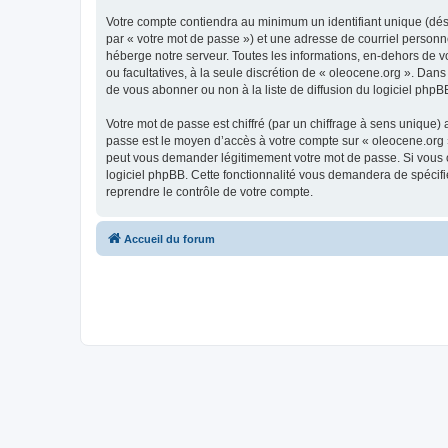
Votre compte contiendra au minimum un identifiant unique (dés
par « votre mot de passe ») et une adresse de courriel personn
héberge notre serveur. Toutes les informations, en-dehors de vot
ou facultatives, à la seule discrétion de « oleocene.org ». Da
de vous abonner ou non à la liste de diffusion du logiciel php
Votre mot de passe est chiffré (par un chiffrage à sens unique) 
passe est le moyen d’accès à votre compte sur « oleocene.org »
peut vous demander légitimement votre mot de passe. Si vous ou
logiciel phpBB. Cette fonctionnalité vous demandera de spécifie
reprendre le contrôle de votre compte.
Accueil du forum