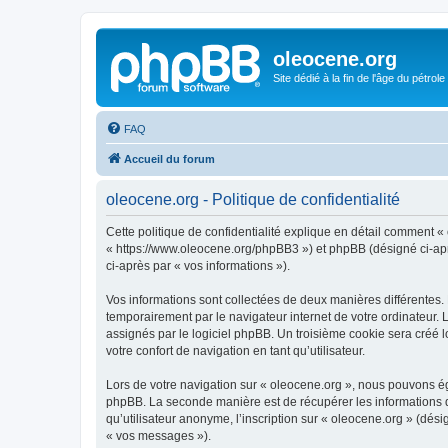
oleocene.org
Site dédié à la fin de l'âge du pétrole
FAQ
Accueil du forum
oleocene.org - Politique de confidentialité
Cette politique de confidentialité explique en détail comment « 
« https://www.oleocene.org/phpBB3 ») et phpBB (désigné ci-après
ci-après par « vos informations »).
Vos informations sont collectées de deux manières différentes.
temporairement par le navigateur internet de votre ordinateur.
assignés par le logiciel phpBB. Un troisième cookie sera créé lo
votre confort de navigation en tant qu’utilisateur.
Lors de votre navigation sur « oleocene.org », nous pouvons é
phpBB. La seconde manière est de récupérer les informations 
qu’utilisateur anonyme, l’inscription sur « oleocene.org » (dés
« vos messages »).