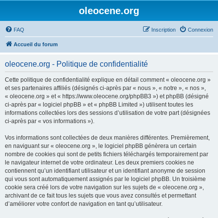
oleocene.org
FAQ
Inscription
Connexion
Accueil du forum
oleocene.org - Politique de confidentialité
Cette politique de confidentialité explique en détail comment « oleocene.org »
et ses partenaires affiliés (désignés ci-après par « nous », « notre », « nos »,
« oleocene.org » et « https://www.oleocene.org/phpBB3 ») et phpBB (désigné
ci-après par « logiciel phpBB » et « phpBB Limited ») utilisent toutes les
informations collectées lors des sessions d’utilisation de votre part (désignées
ci-après par « vos informations »).
Vos informations sont collectées de deux manières différentes. Premièrement,
en naviguant sur « oleocene.org », le logiciel phpBB génèrera un certain
nombre de cookies qui sont de petits fichiers téléchargés temporairement par
le navigateur internet de votre ordinateur. Les deux premiers cookies ne
contiennent qu’un identifiant utilisateur et un identifiant anonyme de session
qui vous sont automatiquement assignés par le logiciel phpBB. Un troisième
cookie sera créé lors de votre navigation sur les sujets de « oleocene.org »,
archivant de ce fait tous les sujets que vous avez consultés et permettant
d’améliorer votre confort de navigation en tant qu’utilisateur.