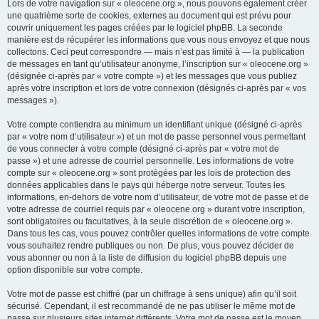
Lors de votre navigation sur « oleocene.org », nous pouvons également créer
une quatrième sorte de cookies, externes au document qui est prévu pour
couvrir uniquement les pages créées par le logiciel phpBB. La seconde
manière est de récupérer les informations que vous nous envoyez et que nous
collectons. Ceci peut correspondre — mais n’est pas limité à — la publication
de messages en tant qu’utilisateur anonyme, l’inscription sur « oleocene.org »
(désignée ci-après par « votre compte ») et les messages que vous publiez
après votre inscription et lors de votre connexion (désignés ci-après par « vos
messages »).
Votre compte contiendra au minimum un identifiant unique (désigné ci-après
par « votre nom d’utilisateur ») et un mot de passe personnel vous permettant
de vous connecter à votre compte (désigné ci-après par « votre mot de
passe ») et une adresse de courriel personnelle. Les informations de votre
compte sur « oleocene.org » sont protégées par les lois de protection des
données applicables dans le pays qui héberge notre serveur. Toutes les
informations, en-dehors de votre nom d’utilisateur, de votre mot de passe et de
votre adresse de courriel requis par « oleocene.org » durant votre inscription,
sont obligatoires ou facultatives, à la seule discrétion de « oleocene.org ».
Dans tous les cas, vous pouvez contrôler quelles informations de votre compte
vous souhaitez rendre publiques ou non. De plus, vous pouvez décider de
vous abonner ou non à la liste de diffusion du logiciel phpBB depuis une
option disponible sur votre compte.
Votre mot de passe est chiffré (par un chiffrage à sens unique) afin qu’il soit
sécurisé. Cependant, il est recommandé de ne pas utiliser le même mot de
passe sur plusieurs sites internet différents. Votre mot de passe est le moyen