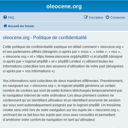
oleocene.org
FAQ
Inscription
Connexion
Accueil du forum
oleocene.org - Politique de confidentialité
Cette politique de confidentialité explique en détail comment « oleocene.org »
et ses partenaires affiliés (désignés ci-après par « nous », « notre », « nos »,
« oleocene.org » et « https://www.oleocene.org/phpBB3 ») et phpBB (désigné
ci-après par « logiciel phpBB » et « phpBB Limited ») utilisent toutes les
informations collectées lors des sessions d’utilisation de votre part (désignées
ci-après par « vos informations »).
Vos informations sont collectées de deux manières différentes. Premièrement,
en naviguant sur « oleocene.org », le logiciel phpBB génèrera un certain
nombre de cookies qui sont de petits fichiers téléchargés temporairement par
le navigateur internet de votre ordinateur. Les deux premiers cookies ne
contiennent qu’un identifiant utilisateur et un identifiant anonyme de session
qui vous sont automatiquement assignés par le logiciel phpBB. Un troisième
cookie sera créé lors de votre navigation sur les sujets de « oleocene.org »,
archivant de ce fait tous les sujets que vous avez consultés et permettant
d’améliorer votre confort de navigation en tant qu’utilisateur.