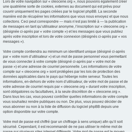
Lors de votre navigation sur « oleocene.org », nous pouvons également créer
une quatrième sorte de cookies, externes au document qui est prévu pour
couvrir uniquement les pages créées par le logiciel phpBB. La seconde
manière est de récupérer les informations que vous nous envoyez et que nous
collectons. Ceci peut correspondre — mais n’est pas limité à — la publication
de messages en tant qu’utilisateur anonyme, l’inscription sur « oleocene.org »
(désignée ci-après par « votre compte ») et les messages que vous publiez
après votre inscription et lors de votre connexion (désignés ci-après par « vos
messages »).
Votre compte contiendra au minimum un identifiant unique (désigné ci-après
par « votre nom d’utilisateur ») et un mot de passe personnel vous permettant
de vous connecter à votre compte (désigné ci-après par « votre mot de
passe ») et une adresse de courriel personnelle. Les informations de votre
compte sur « oleocene.org » sont protégées par les lois de protection des
données applicables dans le pays qui héberge notre serveur. Toutes les
informations, en-dehors de votre nom d’utilisateur, de votre mot de passe et de
votre adresse de courriel requis par « oleocene.org » durant votre inscription,
sont obligatoires ou facultatives, à la seule discrétion de « oleocene.org ».
Dans tous les cas, vous pouvez contrôler quelles informations de votre compte
vous souhaitez rendre publiques ou non. De plus, vous pouvez décider de
vous abonner ou non à la liste de diffusion du logiciel phpBB depuis une
option disponible sur votre compte.
Votre mot de passe est chiffré (par un chiffrage à sens unique) afin qu’il soit
sécurisé. Cependant, il est recommandé de ne pas utiliser le même mot de
passe sur plusieurs sites internet différents. Votre mot de passe est le moyen