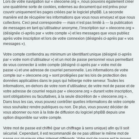
Lors de votre navigation sur « oleocene.org », nous pouvons également créer
une quatrième sorte de cookies, externes au document qui est prévu pour
couvrir uniquement les pages créées par le logiciel phpBB. La seconde
manière est de récupérer les informations que vous nous envoyez et que nous
collectons. Ceci peut correspondre — mais n’est pas limité à — la publication
de messages en tant qu’utilisateur anonyme, l’inscription sur « oleocene.org »
(désignée ci-après par « votre compte ») et les messages que vous publiez
après votre inscription et lors de votre connexion (désignés ci-après par « vos
messages »).
Votre compte contiendra au minimum un identifiant unique (désigné ci-après
par « votre nom d’utilisateur ») et un mot de passe personnel vous permettant
de vous connecter à votre compte (désigné ci-après par « votre mot de
passe ») et une adresse de courriel personnelle. Les informations de votre
compte sur « oleocene.org » sont protégées par les lois de protection des
données applicables dans le pays qui héberge notre serveur. Toutes les
informations, en-dehors de votre nom d’utilisateur, de votre mot de passe et de
votre adresse de courriel requis par « oleocene.org » durant votre inscription,
sont obligatoires ou facultatives, à la seule discrétion de « oleocene.org ».
Dans tous les cas, vous pouvez contrôler quelles informations de votre compte
vous souhaitez rendre publiques ou non. De plus, vous pouvez décider de
vous abonner ou non à la liste de diffusion du logiciel phpBB depuis une
option disponible sur votre compte.
Votre mot de passe est chiffré (par un chiffrage à sens unique) afin qu’il soit
sécurisé. Cependant, il est recommandé de ne pas utiliser le même mot de
passe sur plusieurs sites internet différents. Votre mot de passe est le moyen