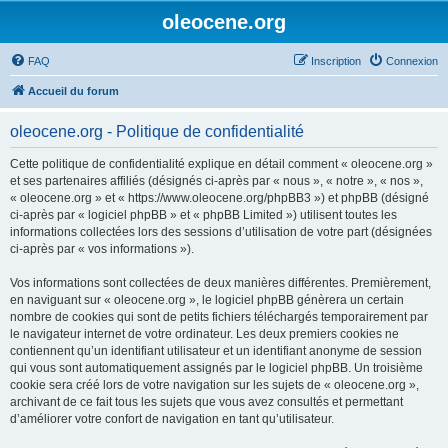
oleocene.org
FAQ
Inscription
Connexion
Accueil du forum
oleocene.org - Politique de confidentialité
Cette politique de confidentialité explique en détail comment « oleocene.org »
et ses partenaires affiliés (désignés ci-après par « nous », « notre », « nos »,
« oleocene.org » et « https://www.oleocene.org/phpBB3 ») et phpBB (désigné
ci-après par « logiciel phpBB » et « phpBB Limited ») utilisent toutes les
informations collectées lors des sessions d’utilisation de votre part (désignées
ci-après par « vos informations »).
Vos informations sont collectées de deux manières différentes. Premièrement,
en naviguant sur « oleocene.org », le logiciel phpBB génèrera un certain
nombre de cookies qui sont de petits fichiers téléchargés temporairement par
le navigateur internet de votre ordinateur. Les deux premiers cookies ne
contiennent qu’un identifiant utilisateur et un identifiant anonyme de session
qui vous sont automatiquement assignés par le logiciel phpBB. Un troisième
cookie sera créé lors de votre navigation sur les sujets de « oleocene.org »,
archivant de ce fait tous les sujets que vous avez consultés et permettant
d’améliorer votre confort de navigation en tant qu’utilisateur.